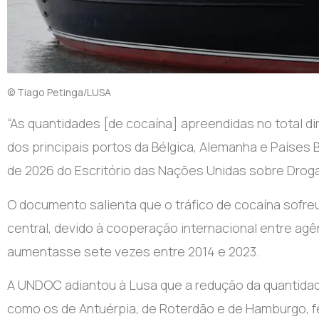
© Tiago Petinga/LUSA
“As quantidades [de cocaína] apreendidas no total d
dos principais portos da Bélgica, Alemanha e Países Ba
de 2026 do Escritório das Nações Unidas sobre Droga
O documento salienta que o tráfico de cocaína sofre
central, devido à cooperação internacional entre ag
aumentasse sete vezes entre 2014 e 2023.
A UNDOC adiantou à Lusa que a redução da quantida
como os de Antuérpia, de Roterdão e de Hamburgo, f