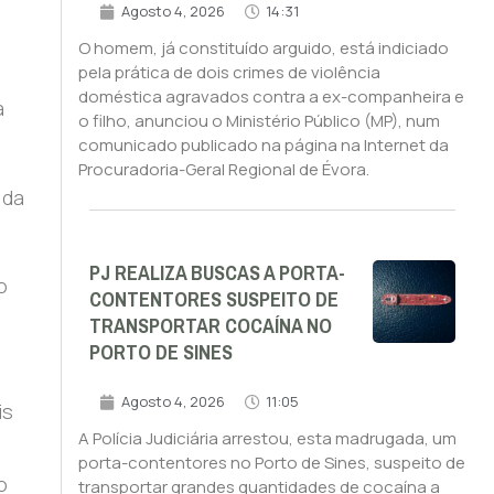
Agosto 4, 2026
14:31
O homem, já constituído arguido, está indiciado
pela prática de dois crimes de violência
doméstica agravados contra a ex-companheira e
a
o filho, anunciou o Ministério Público (MP), num
comunicado publicado na página na Internet da
Procuradoria-Geral Regional de Évora.
 da
PJ REALIZA BUSCAS A PORTA-
o
CONTENTORES SUSPEITO DE
TRANSPORTAR COCAÍNA NO
m
PORTO DE SINES
Agosto 4, 2026
11:05
is
A Polícia Judiciária arrestou, esta madrugada, um
e
porta-contentores no Porto de Sines, suspeito de
o
transportar grandes quantidades de cocaína a