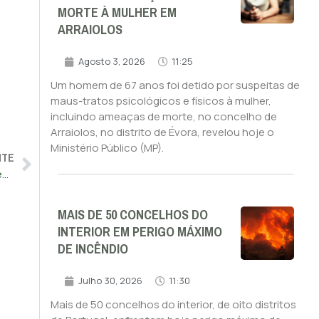
MORTE À MULHER EM
ARRAIOLOS
,
Agosto 3, 2026
11:25
Um homem de 67 anos foi detido por suspeitas de
maus-tratos psicológicos e físicos à mulher,
incluindo ameaças de morte, no concelho de
Arraiolos, no distrito de Évora, revelou hoje o
Ministério Público (MP).
NTE
Programa do Governo de Montenegro impõe ideologia de género nas escolas
MAIS DE 50 CONCELHOS DO
INTERIOR EM PERIGO MÁXIMO
DE INCÊNDIO
Julho 30, 2026
11:30
Mais de 50 concelhos do interior, de oito distritos