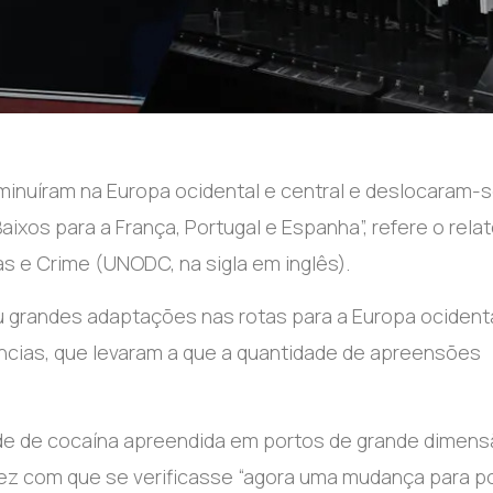
iminuíram na Europa ocidental e central e deslocaram-
ixos para a França, Portugal e Espanha”, refere o relat
s e Crime (UNODC, na sigla em inglês).
u grandes adaptações nas rotas para a Europa ocident
ências, que levaram a que a quantidade de apreensões
de de cocaína apreendida em portos de grande dimens
ez com que se verificasse “agora uma mudança para p