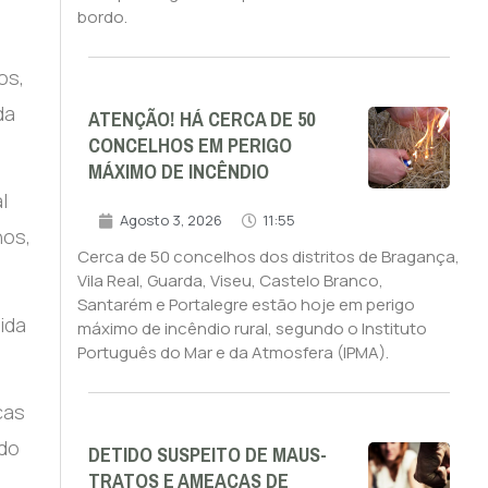
bordo.
os,
da
ATENÇÃO! HÁ CERCA DE 50
CONCELHOS EM PERIGO
MÁXIMO DE INCÊNDIO
l
Agosto 3, 2026
11:55
nos,
Cerca de 50 concelhos dos distritos de Bragança,
Vila Real, Guarda, Viseu, Castelo Branco,
Santarém e Portalegre estão hoje em perigo
ida
máximo de incêndio rural, segundo o Instituto
Português do Mar e da Atmosfera (IPMA).
cas
 do
DETIDO SUSPEITO DE MAUS-
TRATOS E AMEAÇAS DE