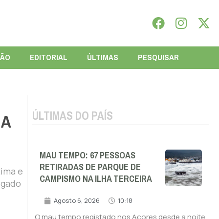
IÃO
EDITORIAL
ÚLTIMAS
PESQUISAR
ÚLTIMAS DO PAÍS
NA
MAU TEMPO: 67 PESSOAS
RETIRADAS DE PARQUE DE
tima e
CAMPISMO NA ILHA TERCEIRA
lgado
Agosto 6, 2026
10:18
O mau tempo registado nos Açores desde a noite