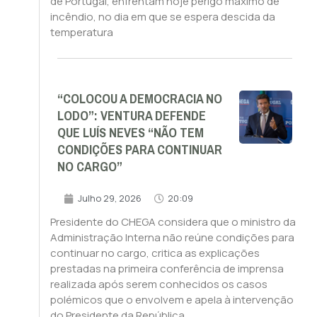
de Portugal, enfrentam hoje perigo máximo de
incêndio, no dia em que se espera descida da
temperatura
“COLOCOU A DEMOCRACIA NO
LODO”: VENTURA DEFENDE
QUE LUÍS NEVES “NÃO TEM
CONDIÇÕES PARA CONTINUAR
NO CARGO”
Julho 29, 2026
20:09
Presidente do CHEGA considera que o ministro da
Administração Interna não reúne condições para
continuar no cargo, critica as explicações
prestadas na primeira conferência de imprensa
realizada após serem conhecidos os casos
polémicos que o envolvem e apela à intervenção
do Presidente da República.