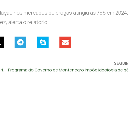
lação nos mercados de drogas atingiu as 755 em 2024
, alerta o relatório.
SEGUI
Abrantes aguarda obras na EN2 cinco meses após intempéries