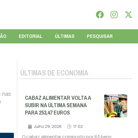
IÃO
EDITORIAL
ÚLTIMAS
PESQUISAR
ÚLTIMAS DE ECONOMIA
s nas
CABAZ ALIMENTAR VOLTA A
e
SUBIR NA ÚLTIMA SEMANA
PARA 253,47 EUROS
Julho 29, 2026
17:02
O cabaz alimentar composto por 63 bens