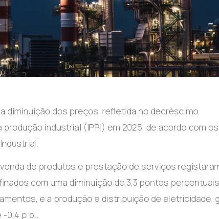
la diminuição dos preços, refletida no decréscimo
 produção industrial (IPPI) em 2025, de acordo com os
ndustrial.
a venda de produtos e prestação de serviços registara
efinados com uma diminuição de 3,3 pontos percentuai
amentos, e a produção e distribuição de eletricidade, 
-0,4 p.p..