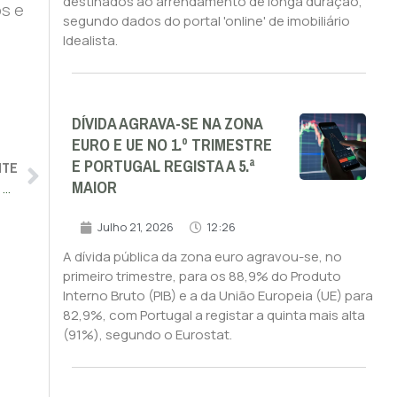
destinados ao arrendamento de longa duração,
os e
segundo dados do portal 'online' de imobiliário
Idealista.
DÍVIDA AGRAVA-SE NA ZONA
EURO E UE NO 1.º TRIMESTRE
E PORTUGAL REGISTA A 5.ª
NTE
MAIOR
Consumo de energia para arrefecimento nas habitações da UE duplicou em seis anos
Julho 21, 2026
12:26
A dívida pública da zona euro agravou-se, no
primeiro trimestre, para os 88,9% do Produto
Interno Bruto (PIB) e a da União Europeia (UE) para
82,9%, com Portugal a registar a quinta mais alta
(91%), segundo o Eurostat.