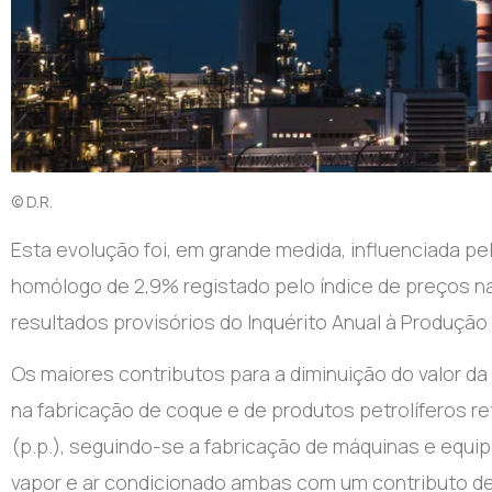
© D.R.
Esta evolução foi, em grande medida, influenciada pe
homólogo de 2,9% registado pelo índice de preços na
resultados provisórios do Inquérito Anual à Produção I
Os maiores contributos para a diminuição do valor d
na fabricação de coque e de produtos petrolíferos r
(p.p.), seguindo-se a fabricação de máquinas e equip
vapor e ar condicionado ambas com um contributo de 