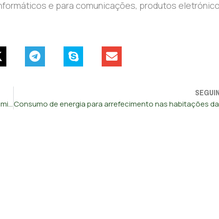
nformáticos e para comunicações, produtos eletrónic
SEGUI
Maioria dos portugueses apoia teto máximo para pensões milionárias proposto pelo CHEGA