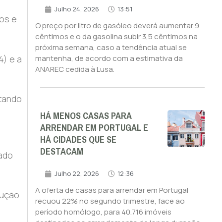
Julho 24, 2026
13:51
os e
O preço por litro de gasóleo deverá aumentar 9
cêntimos e o da gasolina subir 3,5 cêntimos na
próxima semana, caso a tendência atual se
4) e a
mantenha, de acordo com a estimativa da
ANAREC cedida à Lusa.
ntando
HÁ MENOS CASAS PARA
ARRENDAR EM PORTUGAL E
HÁ CIDADES QUE SE
DESTACAM
ado
Julho 22, 2026
12:36
A oferta de casas para arrendar em Portugal
lução
recuou 22% no segundo trimestre, face ao
s
período homólogo, para 40.716 imóveis