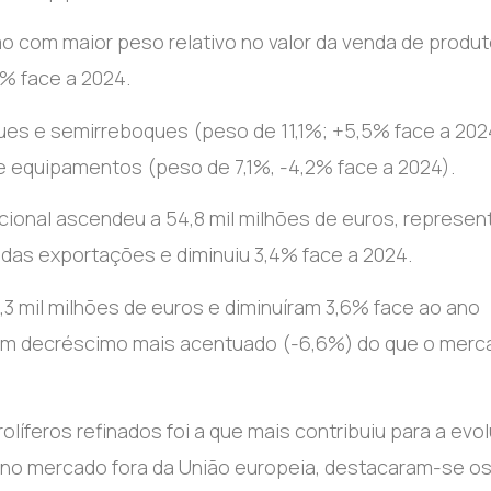
o com maior peso relativo no valor da venda de produt
% face a 2024.
ues e semirreboques (peso de 11,1%; +5,5% face a 202
e equipamentos (peso de 7,1%, -4,2% face a 2024).
acional ascendeu a 54,8 mil milhões de euros, represe
ao das exportações e diminuiu 3,4% face a 2024.
3 mil milhões de euros e diminuíram 3,6% face ao ano
u um decréscimo mais acentuado (-6,6%) do que o merc
líferos refinados foi a que mais contribuiu para a evo
 no mercado fora da União europeia, destacaram-se o