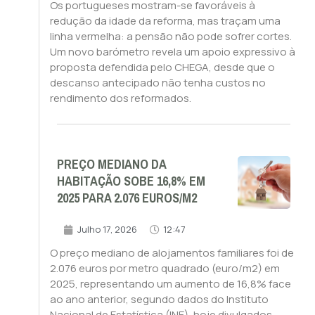
Os portugueses mostram-se favoráveis à
redução da idade da reforma, mas traçam uma
linha vermelha: a pensão não pode sofrer cortes.
Um novo barómetro revela um apoio expressivo à
proposta defendida pelo CHEGA, desde que o
descanso antecipado não tenha custos no
rendimento dos reformados.
PREÇO MEDIANO DA
HABITAÇÃO SOBE 16,8% EM
2025 PARA 2.076 EUROS/M2
Julho 17, 2026
12:47
O preço mediano de alojamentos familiares foi de
2.076 euros por metro quadrado (euro/m2) em
2025, representando um aumento de 16,8% face
ao ano anterior, segundo dados do Instituto
Nacional de Estatística (INE), hoje divulgados.