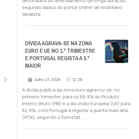
destinados ao arrendamento de longa duração,
segundo dados do portal 'online' de imobiliário
Idealista.
DÍVIDA AGRAVA-SE NA ZONA
EURO E UE NO 1.º TRIMESTRE
E PORTUGAL REGISTA A 5.ª
MAIOR
Julho 21, 2026
12:26
A dívida pública da zona euro agravou-se, no
primeiro trimestre, para os 88,9% do Produto
Interno Bruto (PIB) e a da União Europeia (UE) para
82,9%, com Portugal a registar a quinta mais alta
(91%), segundo o Eurostat.