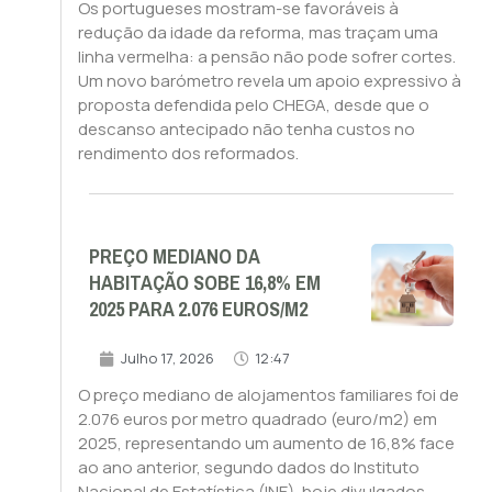
Os portugueses mostram-se favoráveis à
redução da idade da reforma, mas traçam uma
linha vermelha: a pensão não pode sofrer cortes.
Um novo barómetro revela um apoio expressivo à
proposta defendida pelo CHEGA, desde que o
descanso antecipado não tenha custos no
rendimento dos reformados.
PREÇO MEDIANO DA
HABITAÇÃO SOBE 16,8% EM
2025 PARA 2.076 EUROS/M2
Julho 17, 2026
12:47
O preço mediano de alojamentos familiares foi de
2.076 euros por metro quadrado (euro/m2) em
2025, representando um aumento de 16,8% face
ao ano anterior, segundo dados do Instituto
Nacional de Estatística (INE), hoje divulgados.