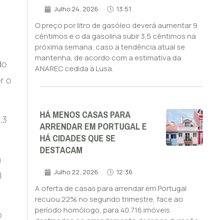
Julho 24, 2026
13:51
O preço por litro de gasóleo deverá aumentar 9
cêntimos e o da gasolina subir 3,5 cêntimos na
próxima semana, caso a tendência atual se
mantenha, de acordo com a estimativa da
do
ANAREC cedida à Lusa.
r o
HÁ MENOS CASAS PARA
,3
ARRENDAR EM PORTUGAL E
HÁ CIDADES QUE SE
DESTACAM
a
Julho 22, 2026
12:36
l
A oferta de casas para arrendar em Portugal
recuou 22% no segundo trimestre, face ao
período homólogo, para 40.716 imóveis
o