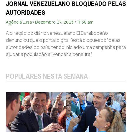
JORNAL VENEZUELANO BLOQUEADO PELAS
AUTORIDADES
Agência Lusa
Dezembro 27, 2023
11:30 am
A direção do diário venezuelano El Carabobeño
denunciou que o portal digital “está bloqueado” pelas
autoridades do país, tendo iniciado uma campanha para
ajudar a população a “vencer a censura”.
POPULARES NESTA SEMANA