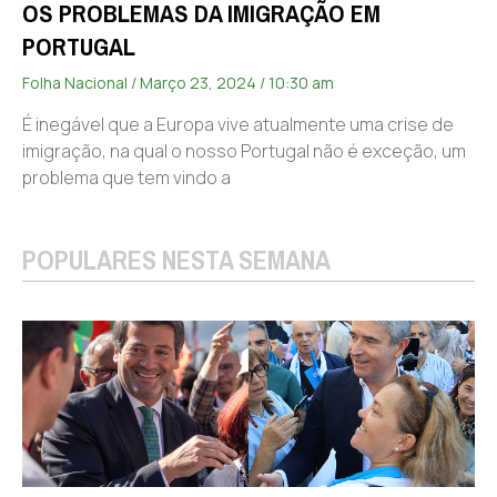
OS PROBLEMAS DA IMIGRAÇÃO EM
PORTUGAL
Folha Nacional
Março 23, 2024
10:30 am
É inegável que a Europa vive atualmente uma crise de
imigração, na qual o nosso Portugal não é exceção, um
problema que tem vindo a
POPULARES NESTA SEMANA