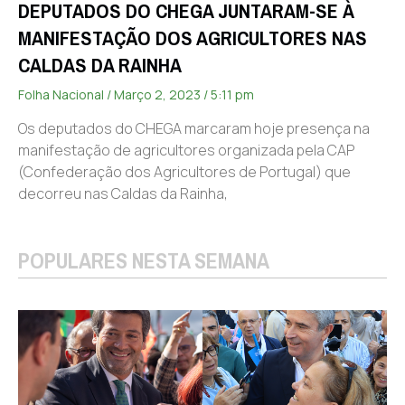
DEPUTADOS DO CHEGA JUNTARAM-SE À
MANIFESTAÇÃO DOS AGRICULTORES NAS
CALDAS DA RAINHA
Folha Nacional
Março 2, 2023
5:11 pm
Os deputados do CHEGA marcaram hoje presença na
manifestação de agricultores organizada pela CAP
(Confederação dos Agricultores de Portugal) que
decorreu nas Caldas da Rainha,
POPULARES NESTA SEMANA