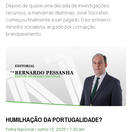
Depois de quase uma década de investigações,
recursos, e manobras dilatórias, José Sócrates
começou finalmente a ser julgado. O ex-primeiro-
ministro socialista, arguido por corrupção,
branqueamento
HUMILHAÇÃO DA PORTUGALIDADE?
Folha Nacional
Junho 13, 2025
7:30 am