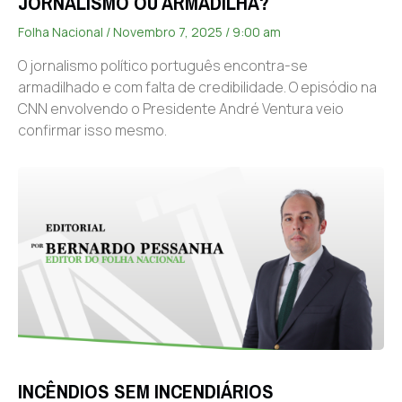
JORNALISMO OU ARMADILHA?
Folha Nacional
Novembro 7, 2025
9:00 am
O jornalismo político português encontra-se
armadilhado e com falta de credibilidade. O episódio na
CNN envolvendo o Presidente André Ventura veio
confirmar isso mesmo.
INCÊNDIOS SEM INCENDIÁRIOS