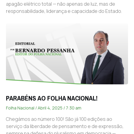
apagão elétrico total — não apenas de luz, mas de
responsabilidade, liderança e capacidade do Estado.
PARABÉNS AO FOLHA NACIONAL!
Folha Nacional
Abril 4, 2025
7:30 am
Chegámos ao número 100! São já 100 edições ao
serviço da liberdade de pensamento e de expressão,
sempre na defesa do pluralismo em democracia —