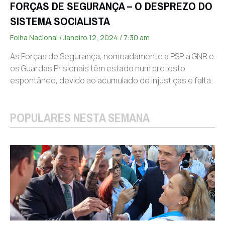
FORÇAS DE SEGURANÇA – O DESPREZO DO
SISTEMA SOCIALISTA
Folha Nacional
Janeiro 12, 2024
7:30 am
As Forças de Segurança, nomeadamente a PSP, a GNR e
os Guardas Prisionais têm estado num protesto
espontâneo, devido ao acumulado de injustiças e falta
POPULARES NESTA SEMANA