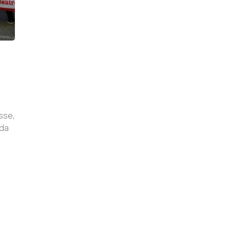
sse,
 da