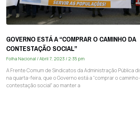
GOVERNO ESTÁ A “COMPRAR O CAMINHO DA
CONTESTAÇÃO SOCIAL”
Folha Nacional
Abril 7, 2023
2:35 pm
A Frente Comum de Sindicatos da Administração Pública di
na quarta-feira, que o Governo está a “comprar o caminho
contestação social” ao manter a