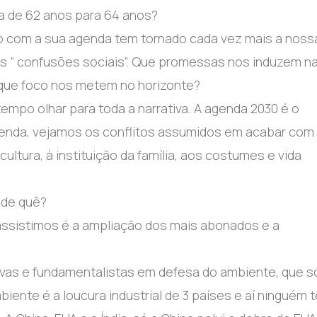
a de 62 anos para 64 anos?
o com a sua agenda tem tornado cada vez mais a noss
 as “ confusões sociais”. Que promessas nos induzem n
 que foco nos metem no horizonte?
mpo olhar para toda a narrativa. A agenda 2030 é o
enda, vejamos os conflitos assumidos em acabar com
ultura, à instituição da família, aos costumes e vida
 de quê?
assistimos é a ampliação dos mais abonados e a
ivas e fundamentalistas em defesa do ambiente, que s
biente é a loucura industrial de 3 países e aí ninguém 