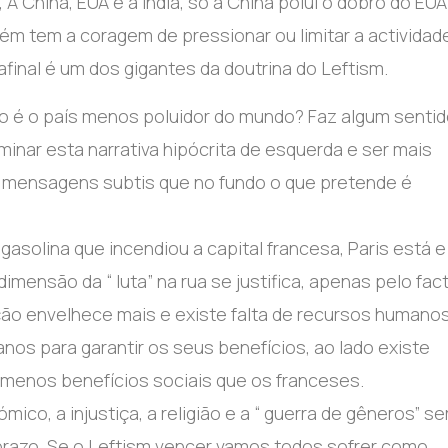
 A China, EUA e a Índia, só a China polui o dobro do EUA
uém tem a coragem de pressionar ou limitar a actividad
inal é um dos gigantes da doutrina do Leftism.
 é o país menos poluidor do mundo? Faz algum senti
inar esta narrativa hipócrita de esquerda e ser mais
s mensagens subtis que no fundo o que pretende é
gasolina que incendiou a capital francesa, Paris está e
dimensão da “ luta” na rua se justifica, apenas pelo fac
ção envelhece mais e existe falta de recursos humano
anos para garantir os seus benefícios, ao lado existe
 menos benefícios sociais que os franceses.
mico, a injustiça, a religião e a “ guerra de gêneros” s
prazo. Se o Leftism vencer vamos todos sofrer como