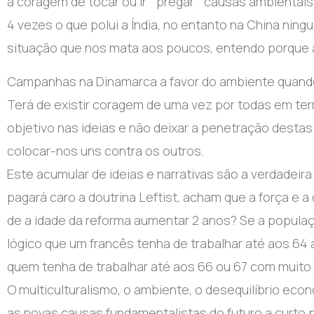
a coragem de tocar ou ir “ pregar “ causas ambientais,
4 vezes o que polui a Índia, no entanto na China ning
situação que nos mata aos poucos, entendo porque af
Campanhas na Dinamarca a favor do ambiente quando
Terá de existir coragem de uma vez por todas em term
objetivo nas ideias e não deixar a penetração desta
colocar-nos uns contra os outros.
Este acumular de ideias e narrativas são a verdadeira 
pagará caro a doutrina Leftist, acham que a força e a 
de a idade da reforma aumentar 2 anos? Se a popula
lógico que um francês tenha de trabalhar até aos 64 
quem tenha de trabalhar até aos 66 ou 67 com muito
O multiculturalismo, o ambiente, o desequilíbrio econó
as novas causas fundamentalistas do futuro a curto 