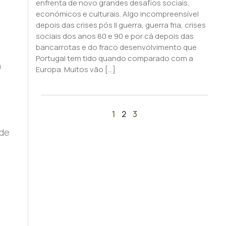
enfrenta de novo grandes desafios sociais,
económicos e culturais. Algo incompreensível
depois das crises pós II guerra, guerra fria, crises
sociais dos anos 80 e 90 e por cá depois das
bancarrotas e do fraco desenvolvimento que
Portugal tem tido quando comparado com a
a
Europa. Muitos vão […]
1
2
3
 de