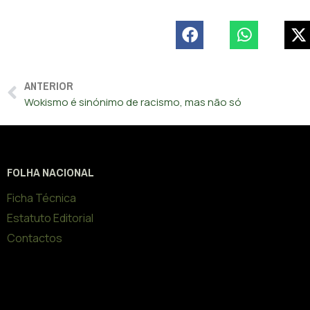
ANTERIOR
Wokismo é sinónimo de racismo, mas não só
FOLHA NACIONAL
Ficha Técnica
Estatuto Editorial
Contactos