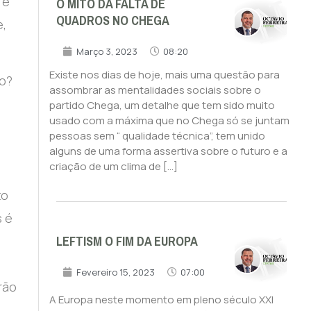
O MITO DA FALTA DE
 e
QUADROS NO CHEGA
e,
Março 3, 2023
08:20
Existe nos dias de hoje, mais uma questão para
do?
assombrar as mentalidades sociais sobre o
partido Chega, um detalhe que tem sido muito
usado com a máxima que no Chega só se juntam
pessoas sem “ qualidade técnica”, tem unido
alguns de uma forma assertiva sobre o futuro e a
criação de um clima de […]
to
s é
LEFTISM O FIM DA EUROPA
Fevereiro 15, 2023
07:00
erão
A Europa neste momento em pleno século XXI