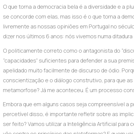
O que torna a democracia bela é a diversidade e a pl
se concorde com elas, mas isso é o que torna a demo
livremente as nossas opiniões em Portugal no sécul
dizer nos últimos 6 anos: nós vivemos numa ditadura 
O politicamente correto como o antagonista do “discu
“capacidades” suficientes para defender a sua premissa
apelidado muito facilmente de discurso de ódio. Porqu
conscientização e o diálogo construtivo, para que a
metamorfose? Já me aconteceu. É um processo cons
Embora que em alguns casos seja compreensível a pre
percetível disso, é importante refletir sobre as imp
ser feito? Vamos utilizar a Inteligência Artificial par
vão contra os princípios das plataformas? E quem va