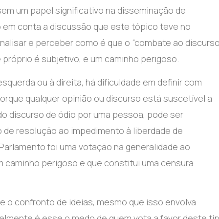
em um papel significativo na disseminação de
do em conta a discussão que este tópico teve no
 analisar e perceber como é que o “combate ao discurs
le próprio é subjetivo, e um caminho perigoso.
esquerda ou à direita, há dificuldade em definir com
orque qualquer opinião ou discurso está suscetível a
ado discurso de ódio por uma pessoa, pode ser
o de resolução ao impedimento à liberdade de
 Parlamento foi uma votação na generalidade ao
um caminho perigoso e que constitui uma censura
 e o confronto de ideias, mesmo que isso envolva
elmente é esse o medo de quem vota a favor deste ti