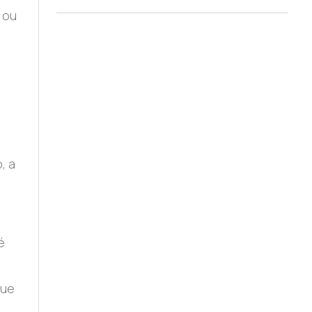
 ou
, a
́
que