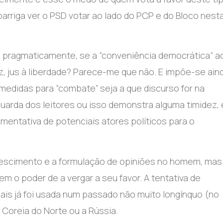
 barriga ver o PSD votar ao lado do PCP e do Bloco nest
e, pragmaticamente, se a “conveniência democrática” a
z, jus à liberdade? Parece-me que não. E impõe-se ain
r medidas para “combate” seja a que discurso for na
guarda dos leitores ou isso demonstra alguma timidez, 
mentativa de potenciais atores políticos para o
rescimento e a formulação de opiniões no homem, mas
m o poder de a vergar a seu favor. A tentativa de
s já foi usada num passado não muito longínquo (no
 Coreia do Norte ou a Rússia.