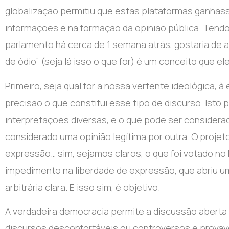
globalização permitiu que estas plataformas ganhass
informações e na formação da opinião pública. Ten
parlamento há cerca de 1 semana atrás, gostaria de
de ódio” (seja lá isso o que for) é um conceito que e
Primeiro, seja qual for a nossa vertente ideológica, à 
precisão o que constitui esse tipo de discurso. Isto p
interpretações diversas, e o que pode ser consider
considerado uma opinião legítima por outra. O projet
expressão… sim, sejamos claros, o que foi votado no
impedimento na liberdade de expressão, que abriu 
arbitrária clara. E isso sim, é objetivo.
A verdadeira democracia permite a discussão aberta
discursos desconfortáveis ou controversos e provav