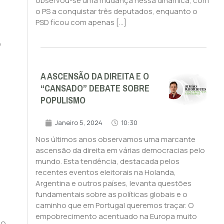
observou-se uma mudança nessa dinâmica, com
o PS a conquistar três deputados, enquanto o
PSD ficou com apenas […]
o
A ASCENSÃO DA DIREITA E O
“CANSADO” DEBATE SOBRE
POPULISMO
Janeiro 5, 2024
10:30
Nos últimos anos observamos uma marcante
ascensão da direita em várias democracias pelo
mundo. Esta tendência, destacada pelos
recentes eventos eleitorais na Holanda,
Argentina e outros países, levanta questões
fundamentais sobre as políticas globais e o
caminho que em Portugal queremos traçar. O
empobrecimento acentuado na Europa muito
po