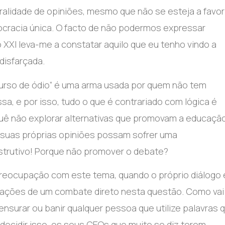
uralidade de opiniões, mesmo que não se esteja a favor
cracia única. O facto de não podermos expressar
o XXI leva-me a constatar aquilo que eu tenho vindo a
disfarçada.
rso de ódio” é uma arma usada por quem não tem
, e por isso, tudo o que é contrariado com lógica é
ê não explorar alternativas que promovam a educação
s suas próprias opiniões possam sofrer uma
trutivo! Porque não promover o debate?
ocupação com este tema, quando o próprio diálogo e
licações de um combate direto nesta questão. Como vai
a censurar ou banir qualquer pessoa que utilize palavras 
i decidir isso, os seus CEOs que muito se diz terem