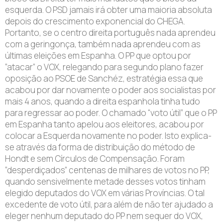
esquerda. O PSD jamais irá obter uma maioria absoluta
depois do crescimento exponencial do CHEGA.
Portanto, se o centro direita português nada aprendeu
com a geringonça, também nada aprendeu com as
últimas eleições em Espanha. O PP que optou por
“atacar” o VOX, relegando para segundo plano fazer
oposição ao PSOE de Sanchéz, estratégia essa que
acabou por dar novamente o poder aos socialistas por
mais 4 anos, quando a direita espanhola tinha tudo
para regressar ao poder. O chamado “voto útil” que o PP
em Espanha tanto apelou aos eleitores, acabou por
colocar a Esquerda novamente no poder. Isto explica-
se através da forma de distribuição do método de
Hondt e sem Círculos de Compensação. Foram
“desperdiçados” centenas de milhares de votos no PP,
quando sensivelmente metade desses votos tinham
elegido deputados do VOX em várias Províncias. O tal
excedente de voto útil, para além de não ter ajudado a
eleger nenhum deputado do PP nem sequer do VOX,