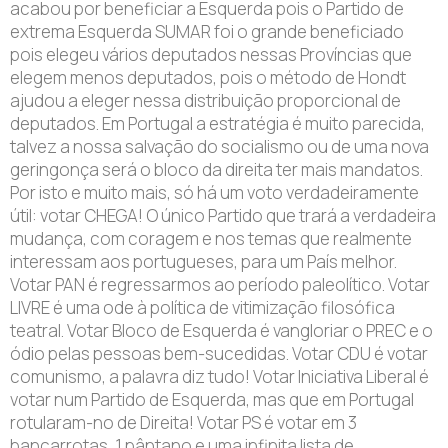
acabou por beneficiar a Esquerda pois o Partido de
extrema Esquerda SUMAR foi o grande beneficiado
pois elegeu vários deputados nessas Províncias que
elegem menos deputados, pois o método de Hondt
ajudou a eleger nessa distribuição proporcional de
deputados. Em Portugal a estratégia é muito parecida,
talvez a nossa salvação do socialismo ou de uma nova
geringonça será o bloco da direita ter mais mandatos.
Por isto e muito mais, só há um voto verdadeiramente
útil: votar CHEGA! O único Partido que trará a verdadeira
mudança, com coragem e nos temas que realmente
interessam aos portugueses, para um País melhor.
Votar PAN é regressarmos ao período paleolítico. Votar
LIVRE é uma ode à política de vitimização filosófica
teatral. Votar Bloco de Esquerda é vangloriar o PREC e o
ódio pelas pessoas bem-sucedidas. Votar CDU é votar
comunismo, a palavra diz tudo! Votar Iniciativa Liberal é
votar num Partido de Esquerda, mas que em Portugal
rotularam-no de Direita! Votar PS é votar em 3
bancarrotas, 1 pântano e uma infinita lista de