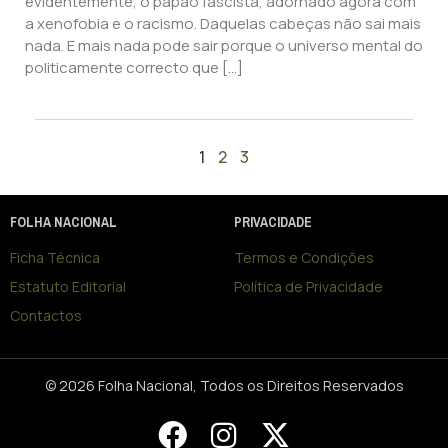
evidentemente, o papão fascista, adornado agora com
a xenofobia e o racismo. Daquelas cabeças não sai mais
nada. E mais nada pode sair porque o universo mental do
politicamente correcto que […]
1
2
3
FOLHA NACIONAL
PRIVACIDADE
Ficha Técnica
Termos e Condições
Estatuto Editorial
Política de Privacidade
Contactos
© 2026 Folha Nacional, Todos os Direitos Reservados