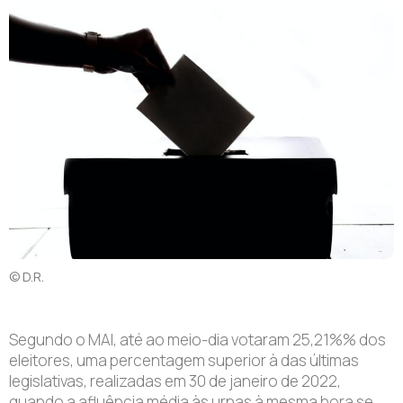
© D.R.
Segundo o MAI, até ao meio-dia votaram 25,21%% dos
eleitores, uma percentagem superior à das últimas
legislativas, realizadas em 30 de janeiro de 2022,
quando a afluência média às urnas à mesma hora se