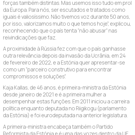
forças também distintas. Mas usemos isso tudo em prol
da Europa. Para nós, ser escutados e tratados como
iguais é valiosíssimo. Não tivemos voz durante 50 anos,
por isso, valorizamos muito o que temos hoje”, explicou,
reconhecendo que o país tenta “não abusar” nas
reivindicações que faz.
A proximidade à Rússia fez com que o país ganhasse
outra relevância depois da invasão da Ucrânia, em 24
de fevereiro de 2022, e a Estónia quer apresentar-se
como um “parceiro construtivo para encontrar
compromissos e soluções”.
Kaja Kallas, de 46 anos, é primeira-ministra da Estónia
desde janeiro de 2021 e é a primeira mulher a
desempenhar estas funções. Em 2011 iniciou a carreira
política enquanto deputada no Riigikogu (parlamento
da Estónia) e foi eurodeputada na anterior legislatura.
A primeira-ministra encabeça também o Partido
Reformista da Estónia e é uma das vozes dentro da UE