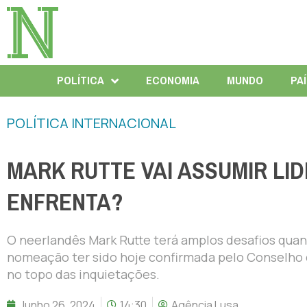
POLÍTICA
ECONOMIA
MUNDO
PA
POLÍTICA INTERNACIONAL
MARK RUTTE VAI ASSUMIR LI
ENFRENTA?
O neerlandês Mark Rutte terá amplos desafios quan
nomeação ter sido hoje confirmada pelo Conselho 
no topo das inquietações.
Junho 26, 2024
14:30
Agência Lusa