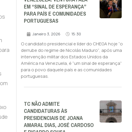
EM “SINAL DE ESPERANÇA”
PARA PAÍS E COMUNIDADES
dos
PORTUGUESAS
Janeiro 3, 2026
15:30
m
O candidato presidencial e líder do CHEGA hoje “o
para
derrube do regime de Nicolás Maduro“, após uma
intervenção militar dos Estados Unidos da
América na Venezuela, é “um sinal de esperança”
para o povo daquele país e as comunidades
s
portuguesas.
 com
TC NÃO ADMITE
ixo
CANDIDATURAS ÀS
esde
PRESIDENCIAIS DE JOANA
AMARAL DIAS, JOSÉ CARDOSO