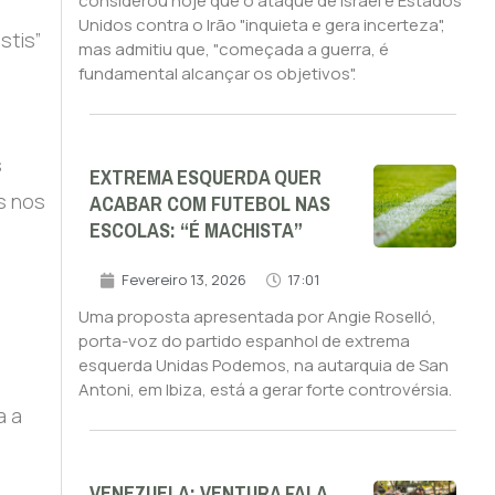
considerou hoje que o ataque de Israel e Estados
Unidos contra o Irão "inquieta e gera incerteza",
stis”
mas admitiu que, "começada a guerra, é
fundamental alcançar os objetivos".
,
s
EXTREMA ESQUERDA QUER
ACABAR COM FUTEBOL NAS
s nos
ESCOLAS: “É MACHISTA”
Fevereiro 13, 2026
17:01
Uma proposta apresentada por Angie Roselló,
porta-voz do partido espanhol de extrema
esquerda Unidas Podemos, na autarquia de San
Antoni, em Ibiza, está a gerar forte controvérsia.
a a
VENEZUELA: VENTURA FALA