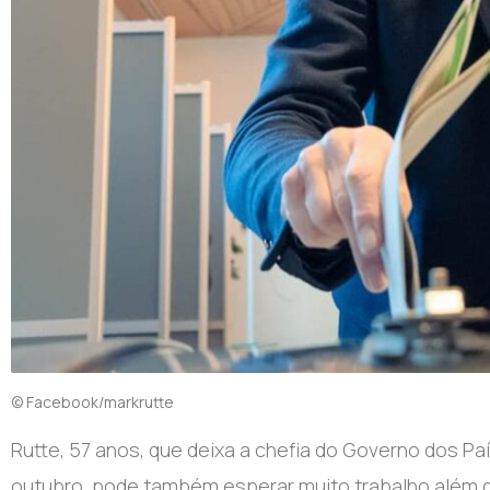
© Facebook/markrutte
R
utte, 57 anos, que deixa a chefia do Governo dos P
outubro, pode também esperar muito trabalho além d