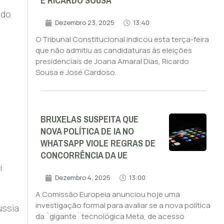
E RICARDO SOUSA
ndo
Dezembro 23, 2025
13:40
O Tribunal Constitucional indicou esta terça-feira
que não admitiu as candidaturas às eleições
presidenciais de Joana Amaral Dias, Ricardo
Sousa e José Cardoso.
BRUXELAS SUSPEITA QUE
NOVA POLÍTICA DE IA NO
WHATSAPP VIOLE REGRAS DE
CONCORRÊNCIA DA UE
i
Dezembro 4, 2025
13:00
A Comissão Europeia anunciou hoje uma
investigação formal para avaliar se a nova política
ússia
da `gigante` tecnológica Meta, de acesso