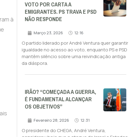
VOTO POR CARTA A
EMIGRANTES. PS TRAVA E PSD
NÃO RESPONDE
aram à
ue
Março 23, 2026
12:16
O partido liderado por André Ventura quer garantir
igualdade no acesso ao voto, enquanto PS e PSD
mantêm silêncio sobre uma reivindicação antiga
da diáspora.
IRÃO? “COMEÇADA A GUERRA,
É FUNDAMENTAL ALCANÇAR
OS OBJETIVOS”
ais
Fevereiro 28, 2026
12:31
O presidente do CHEGA, André Ventura,