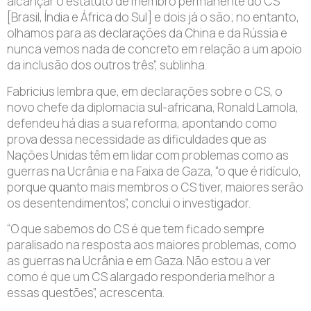
alcançar o estatuto de membro permanente do CS
[Brasil, Índia e África do Sul] e dois já o são; no entanto,
olhamos para as declarações da China e da Rússia e
nunca vemos nada de concreto em relação a um apoio
da inclusão dos outros três”, sublinha.
Fabricius lembra que, em declarações sobre o CS, o
novo chefe da diplomacia sul-africana, Ronald Lamola,
defendeu há dias a sua reforma, apontando como
prova dessa necessidade as dificuldades que as
Nações Unidas têm em lidar com problemas como as
guerras na Ucrânia e na Faixa de Gaza, “o que é ridículo,
porque quanto mais membros o CS tiver, maiores serão
os desentendimentos”, conclui o investigador.
“O que sabemos do CS é que tem ficado sempre
paralisado na resposta aos maiores problemas, como
as guerras na Ucrânia e em Gaza. Não estou a ver
como é que um CS alargado responderia melhor a
essas questões”, acrescenta.