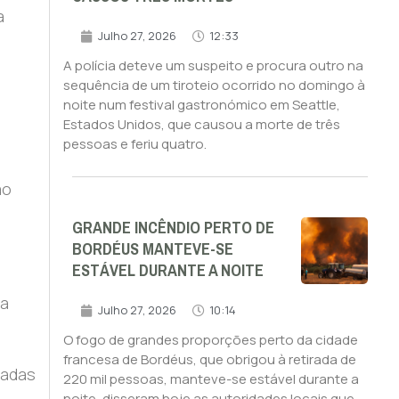
a
Julho 27, 2026
12:33
A polícia deteve um suspeito e procura outro na
sequência de um tiroteio ocorrido no domingo à
noite num festival gastronómico em Seattle,
Estados Unidos, que causou a morte de três
pessoas e feriu quatro.
ão
GRANDE INCÊNDIO PERTO DE
BORDÉUS MANTEVE-SE
ESTÁVEL DURANTE A NOITE
ia
Julho 27, 2026
10:14
O fogo de grandes proporções perto da cidade
francesa de Bordéus, que obrigou à retirada de
çadas
220 mil pessoas, manteve-se estável durante a
noite, disseram hoje as autoridades locais que