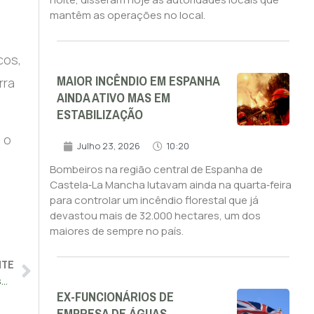
mantêm as operações no local.
cos,
MAIOR INCÊNDIO EM ESPANHA
rra
AINDA ATIVO MAS EM
ESTABILIZAÇÃO
 o
Julho 23, 2026
10:20
Bombeiros na região central de Espanha de
Castela‑La Mancha lutavam ainda na quarta‑feira
para controlar um incêndio florestal que já
devastou mais de 32.000 hectares, um dos
maiores de sempre no país.
NTE
Novo balanço: Pelo menos 164 mortos e 971 feridos após sismos
EX-FUNCIONÁRIOS DE