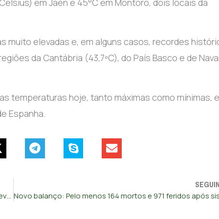
 Celsius) em Jaén e 45°C em Montoro, dois locais da
 muito elevadas e, em alguns casos, recordes históri
giões da Cantábria (43,7ºC), do País Basco e de Nava
 das temperaturas hoje, tanto máximas como mínimas, e
 de Espanha.
SEGUI
Autoridades francesas emitem avisos para tempestades severas e estendem alerta de calor