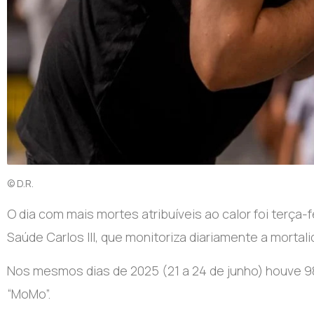
© D.R.
O
dia com mais mortes atribuíveis ao calor foi terça-
Saúde Carlos III, que monitoriza diariamente a morta
Nos mesmos dias de 2025 (21 a 24 de junho) houve 98
“MoMo”.