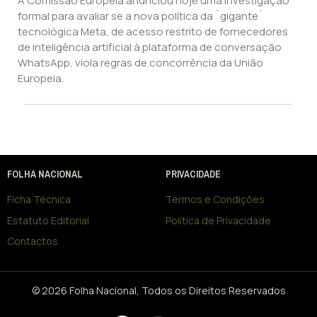
A Comissão Europeia anunciou hoje uma investigação
formal para avaliar se a nova política da `gigante`
tecnológica Meta, de acesso restrito de fornecedores
de inteligência artificial à plataforma de conversação
WhatsApp, viola regras de concorrência da União
Europeia.
FOLHA NACIONAL
PRIVACIDADE
Ficha Técnica
Termos e Condições
Estatuto Editorial
Política de Privacidade
Contactos
© 2026 Folha Nacional, Todos os Direitos Reservados