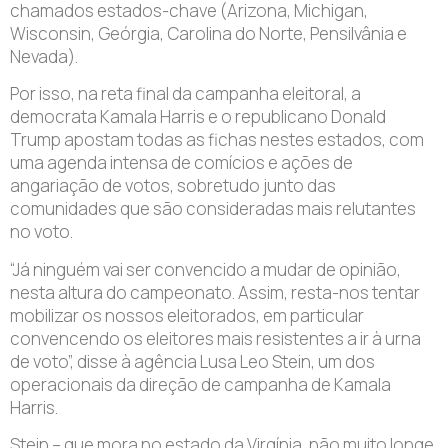
chamados estados-chave (Arizona, Michigan,
Wisconsin, Geórgia, Carolina do Norte, Pensilvânia e
Nevada).
Por isso, na reta final da campanha eleitoral, a
democrata Kamala Harris e o republicano Donald
Trump apostam todas as fichas nestes estados, com
uma agenda intensa de comícios e ações de
angariação de votos, sobretudo junto das
comunidades que são consideradas mais relutantes
no voto.
“Já ninguém vai ser convencido a mudar de opinião,
nesta altura do campeonato. Assim, resta-nos tentar
mobilizar os nossos eleitorados, em particular
convencendo os eleitores mais resistentes a ir à urna
de voto”, disse à agência Lusa Leo Stein, um dos
operacionais da direção de campanha de Kamala
Harris.
Stein – que mora no estado da Virgínia, não muito longe