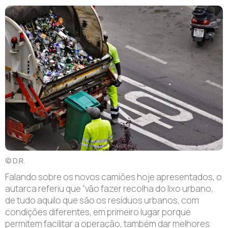
© D.R.
F
alando sobre os novos camiões hoje apresentados, o
autarca referiu que “vão fazer recolha do lixo urbano,
de tudo aquilo que são os resíduos urbanos, com
condições diferentes, em primeiro lugar porque
permitem facilitar a operação, também dar melhores