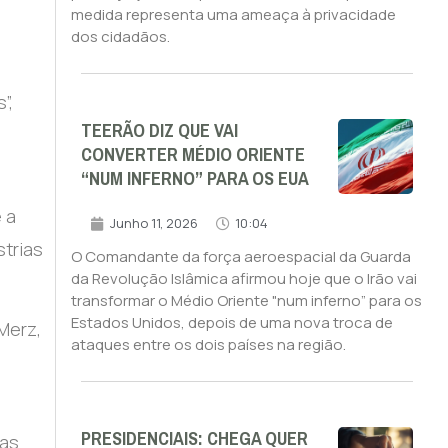
medida representa uma ameaça à privacidade
s
dos cidadãos.
”,
TEERÃO DIZ QUE VAI
CONVERTER MÉDIO ORIENTE
“NUM INFERNO” PARA OS EUA
 a
Junho 11, 2026
10:04
trias
O Comandante da força aeroespacial da Guarda
da Revolução Islâmica afirmou hoje que o Irão vai
transformar o Médio Oriente "num inferno” para os
Estados Unidos, depois de uma nova troca de
Merz,
ataques entre os dois países na região.
PRESIDENCIAIS: CHEGA QUER
sas