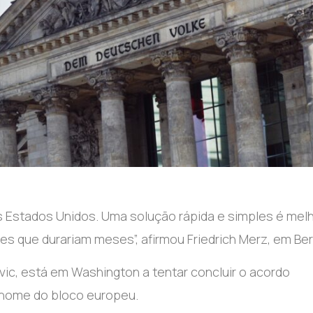
 Estados Unidos. Uma solução rápida e simples é mel
 que durariam meses”, afirmou Friedrich Merz, em Ber
ic, está em Washington a tentar concluir o acordo
 nome do bloco europeu.