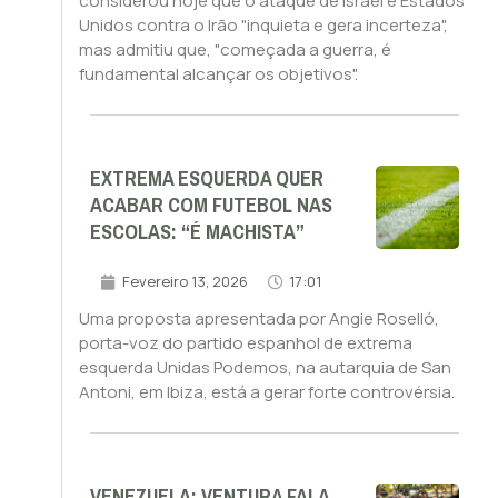
considerou hoje que o ataque de Israel e Estados
Unidos contra o Irão "inquieta e gera incerteza",
mas admitiu que, "começada a guerra, é
fundamental alcançar os objetivos".
EXTREMA ESQUERDA QUER
ACABAR COM FUTEBOL NAS
ESCOLAS: “É MACHISTA”
Fevereiro 13, 2026
17:01
Uma proposta apresentada por Angie Roselló,
porta-voz do partido espanhol de extrema
esquerda Unidas Podemos, na autarquia de San
Antoni, em Ibiza, está a gerar forte controvérsia.
VENEZUELA: VENTURA FALA