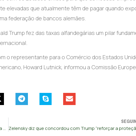
nte elevadas que atualmente têm de pagar quando exp
 uma federação de bancos alemães.
ald Trump fez das taxas alfandegárias um pilar fundam
ernacional.
m o representante para o Comércio dos Estados Unid
mericano, Howard Lutnick, informou a Comissão Europe
SEGUI
Pré-candidato a presidenciais brasileiras avisa Portugal para não baixar a guarda contra o PCC