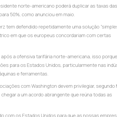
residente norte-americano poderá duplicar as taxas da
para 50%, como anunciou em maio.
erz tem defendido repetidamente uma solução “simples
étrico em que os europeus concordariam com certas
após a ofensiva tarifária norte-americana, isso porque
es para os Estados Unidos, particularmente nas indús
áquinas e ferramentas.
ciações com Washington devem privilegiar, segundo 
 chegar a um acordo abrangente que reúna todas as
rdo com os Estados Unidos para que as nossas empre