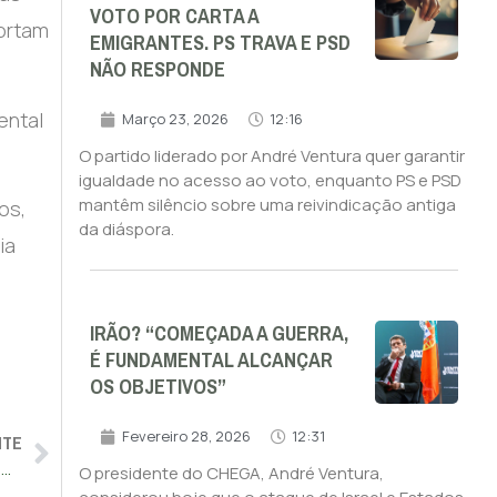
VOTO POR CARTA A
ortam
EMIGRANTES. PS TRAVA E PSD
NÃO RESPONDE
ental
Março 23, 2026
12:16
O partido liderado por André Ventura quer garantir
igualdade no acesso ao voto, enquanto PS e PSD
mantêm silêncio sobre uma reivindicação antiga
os,
da diáspora.
ia
IRÃO? “COMEÇADA A GUERRA,
É FUNDAMENTAL ALCANÇAR
OS OBJETIVOS”
Fevereiro 28, 2026
12:31
NTE
Zelensky diz que concordou com Trump “reforçar a proteção” dos céus ucranianos
O presidente do CHEGA, André Ventura,