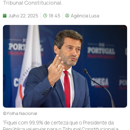
Tribunal Constitucional.
Julho 22, 2025
18:45
Agência Lusa
© Folha Nacional
“Fiquei com 99,9% de certeza que o Presidente da
República vai enviar para o Tribunal Constitucional a