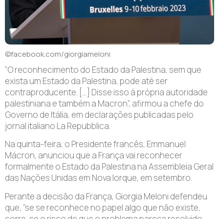
©facebook.com/giorgiameloni
“O reconhecimento do Estado da Palestina, sem que
exista um Estado da Palestina, pode até ser
contraproducente. […] Disse isso à própria autoridade
palestiniana e também a Macron”, afirmou a chefe do
Governo de Itália, em declarações publicadas pelo
jornal italiano La Repubblica.
Na quinta-feira, o Presidente francês, Emmanuel
Mácron, anunciou que a França vai reconhecer
formalmente o Estado da Palestina na Assembleia Geral
das Nações Unidas em Nova Iorque, em setembro.
Perante a decisão da França, Giorgia Meloni defendeu
que, “se se reconhece no papel algo que não existe,
corre-se o risco de que o problema pareça resolvido,