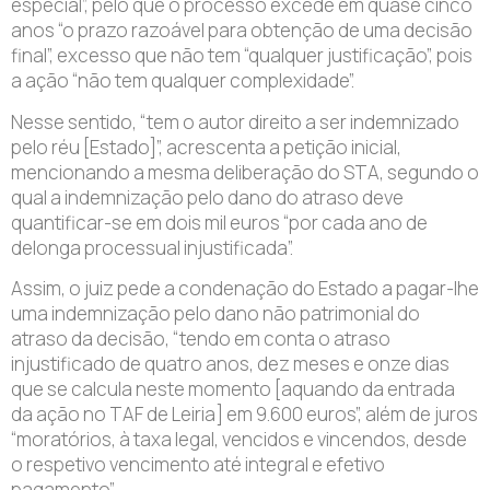
especial”, pelo que o processo excede em quase cinco
anos “o prazo razoável para obtenção de uma decisão
final”, excesso que não tem “qualquer justificação”, pois
a ação “não tem qualquer complexidade”.
Nesse sentido, “tem o autor direito a ser indemnizado
pelo réu [Estado]”, acrescenta a petição inicial,
mencionando a mesma deliberação do STA, segundo o
qual a indemnização pelo dano do atraso deve
quantificar-se em dois mil euros “por cada ano de
delonga processual injustificada”.
Assim, o juiz pede a condenação do Estado a pagar-lhe
uma indemnização pelo dano não patrimonial do
atraso da decisão, “tendo em conta o atraso
injustificado de quatro anos, dez meses e onze dias
que se calcula neste momento [aquando da entrada
da ação no TAF de Leiria] em 9.600 euros”, além de juros
“moratórios, à taxa legal, vencidos e vincendos, desde
o respetivo vencimento até integral e efetivo
pagamento”.