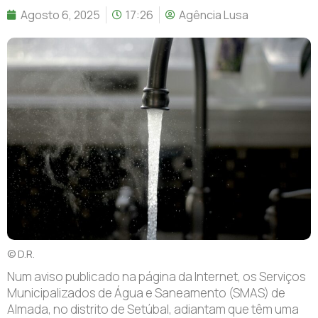
Agosto 6, 2025
17:26
Agência Lusa
© D.R.
N
um aviso publicado na página da Internet, os Serviços
Municipalizados de Água e Saneamento (SMAS) de
Almada, no distrito de Setúbal, adiantam que têm uma