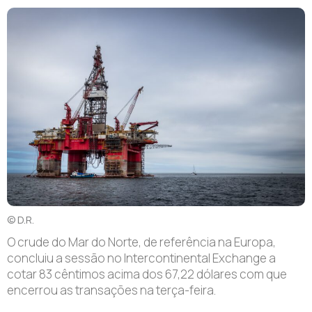
© D.R.
O
crude do Mar do Norte, de referência na Europa,
concluiu a sessão no Intercontinental Exchange a
cotar 83 cêntimos acima dos 67,22 dólares com que
encerrou as transações na terça-feira.