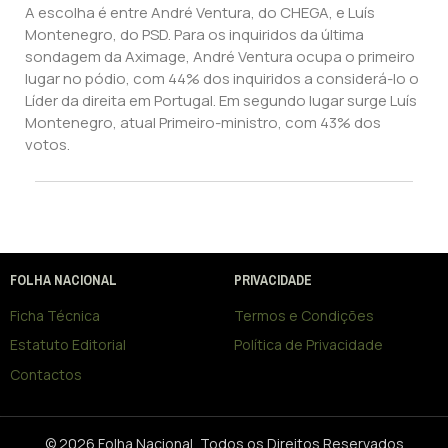
A escolha é entre André Ventura, do CHEGA, e Luís
Montenegro, do PSD. Para os inquiridos da última
sondagem da Aximage, André Ventura ocupa o primeiro
lugar no pódio, com 44% dos inquiridos a considerá-lo o
Líder da direita em Portugal. Em segundo lugar surge Luís
Montenegro, atual Primeiro-ministro, com 43% dos
votos.
FOLHA NACIONAL
PRIVACIDADE
Ficha Técnica
Termos e Condições
Estatuto Editorial
Política de Privacidade
Contactos
© 2026 Folha Nacional, Todos os Direitos Reservados