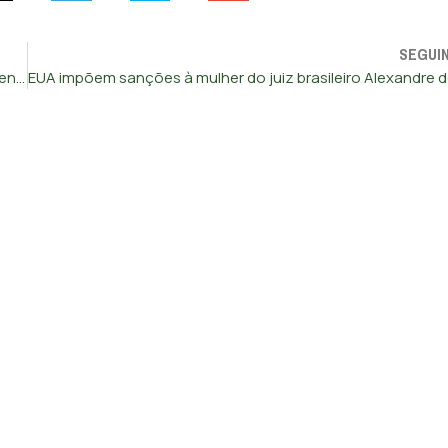
SEGUI
Trump recorda vítimas do 11 de Setembro em cerimónia solene no Pentágono