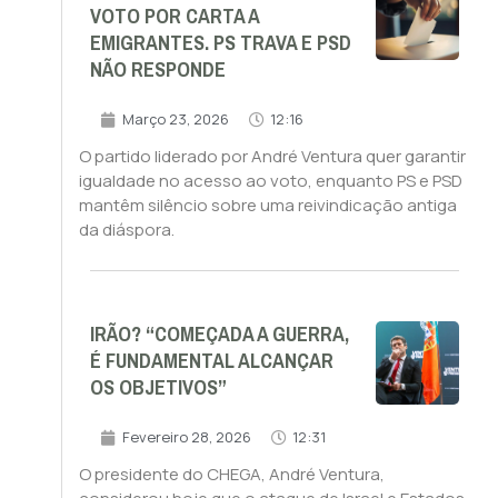
VOTO POR CARTA A
EMIGRANTES. PS TRAVA E PSD
NÃO RESPONDE
Março 23, 2026
12:16
O partido liderado por André Ventura quer garantir
igualdade no acesso ao voto, enquanto PS e PSD
mantêm silêncio sobre uma reivindicação antiga
da diáspora.
IRÃO? “COMEÇADA A GUERRA,
É FUNDAMENTAL ALCANÇAR
OS OBJETIVOS”
Fevereiro 28, 2026
12:31
O presidente do CHEGA, André Ventura,