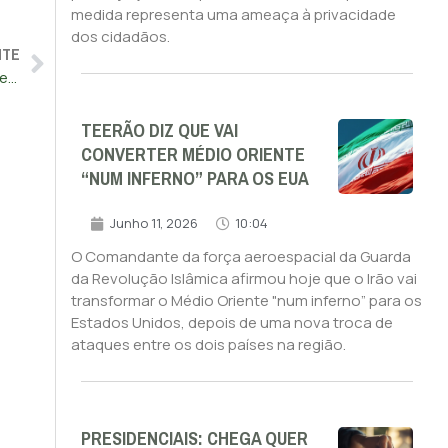
medida representa uma ameaça à privacidade
dos cidadãos.
NTE
EUA impõem sanções à mulher do juiz brasileiro Alexandre de Moraes
TEERÃO DIZ QUE VAI
CONVERTER MÉDIO ORIENTE
“NUM INFERNO” PARA OS EUA
Junho 11, 2026
10:04
O Comandante da força aeroespacial da Guarda
da Revolução Islâmica afirmou hoje que o Irão vai
transformar o Médio Oriente "num inferno” para os
Estados Unidos, depois de uma nova troca de
ataques entre os dois países na região.
PRESIDENCIAIS: CHEGA QUER