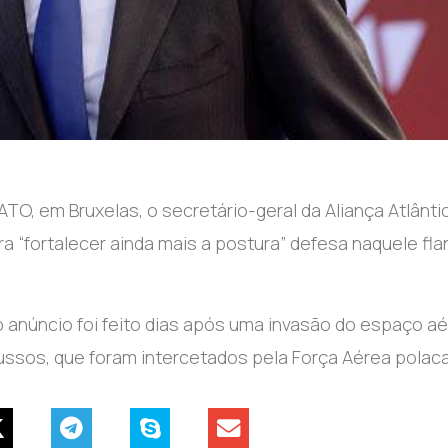
TO, em Bruxelas, o secretário-geral da Aliança Atlânti
ra “fortalecer ainda mais a postura” defesa naquele fl
 o anúncio foi feito dias após uma invasão do espaço a
russos, que foram intercetados pela Força Aérea polaca