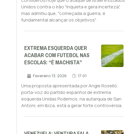
considerou hoje que o ataque de Israel e Estados
Unidos contra o Irão "inquieta e gera incerteza",
mas admitiu que, "começada a guerra, é
fundamental alcançar os objetivos".
EXTREMA ESQUERDA QUER
ACABAR COM FUTEBOL NAS
ESCOLAS: “É MACHISTA”
Fevereiro 13, 2026
17:01
Uma proposta apresentada por Angie Roselló,
porta-voz do partido espanhol de extrema
esquerda Unidas Podemos, na autarquia de San
Antoni, em Ibiza, está a gerar forte controvérsia.
VENEZUELA: VENTURA FALA