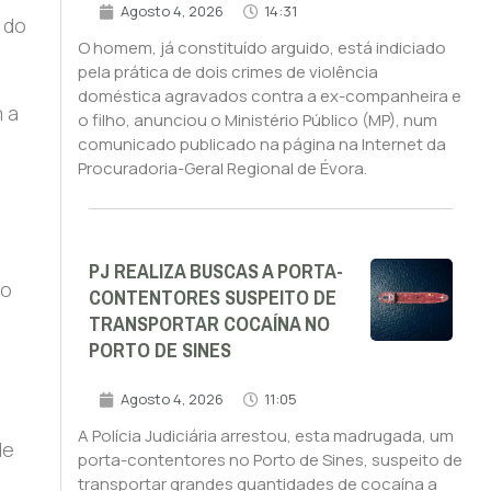
Agosto 4, 2026
14:31
 do
O homem, já constituído arguido, está indiciado
pela prática de dois crimes de violência
doméstica agravados contra a ex-companheira e
 a
o filho, anunciou o Ministério Público (MP), num
comunicado publicado na página na Internet da
Procuradoria-Geral Regional de Évora.
PJ REALIZA BUSCAS A PORTA-
 o
CONTENTORES SUSPEITO DE
TRANSPORTAR COCAÍNA NO
PORTO DE SINES
Agosto 4, 2026
11:05
A Polícia Judiciária arrestou, esta madrugada, um
de
porta-contentores no Porto de Sines, suspeito de
transportar grandes quantidades de cocaína a