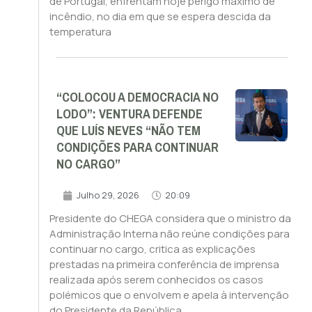
de Portugal, enfrentam hoje perigo máximo de
incêndio, no dia em que se espera descida da
temperatura
“COLOCOU A DEMOCRACIA NO
LODO”: VENTURA DEFENDE
QUE LUÍS NEVES “NÃO TEM
CONDIÇÕES PARA CONTINUAR
NO CARGO”
Julho 29, 2026
20:09
Presidente do CHEGA considera que o ministro da
Administração Interna não reúne condições para
continuar no cargo, critica as explicações
prestadas na primeira conferência de imprensa
realizada após serem conhecidos os casos
polémicos que o envolvem e apela à intervenção
do Presidente da República.