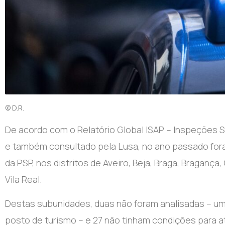
© D.R.
De acordo com o Relatório Global ISAP – Inspeções Se
e também consultado pela Lusa, no ano passado fora
da PSP, nos distritos de Aveiro, Beja, Braga, Bragança,
Vila Real.
Destas subunidades, duas não foram analisadas – uma
posto de turismo – e 27 não tinham condições para at