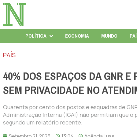
POLÍTICA
ECONOMIA
MUNDO
PA
PAÍS
40% DOS ESPAÇOS DA GNR E 
SEM PRIVACIDADE NO ATEND
Quarenta por cento dos postos e esquadras de GNR
Administração Interna (IGAI) não permitiam que o p
segundo um relatório recente.
Setembro 21, 2025
13:04
Agência Lusa