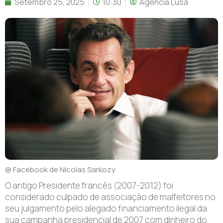
Setembro 25, 2025
10:30
Agência Lusa
@ Facebook de Nicolas Sarkozy
O antigo Presidente francês (2007-2012) foi
considerado culpado de associação de malfeitores no
seu julgamento pelo alegado financiamento ilegal da
sua campanha presidencial de 2007 com dinheiro do