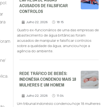
EMPRESA DE ÁGUAS
pol.
ACUSADOS DE FALSIFICAR
CONTROLOS
ar
ara
Julho 22, 2026
18:15
Quatro ex-funcionários de uma das empresas de
abastecimento de água britânicas foram
acusados de manipular e falsificar controlos
 foram
sobre a qualidade da água, anunciou hoje a
agência do ambiente.
ine’
REDE TRÁFICO DE BEBÉS:
lica.
INDONÉSIA CONDENOU MAIS 18
MULHERES E UM HOMEM
Julho 22, 2026
11:04
Um tribunal indonésio condenou hoje 18 mulheres
 do