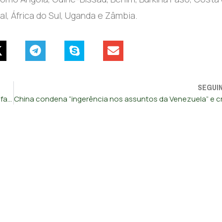
l, África do Sul, Uganda e Zâmbia.
SEGUI
Bruxelas aprova uso de medicamento para tratar primeiras fases do Alzheimer