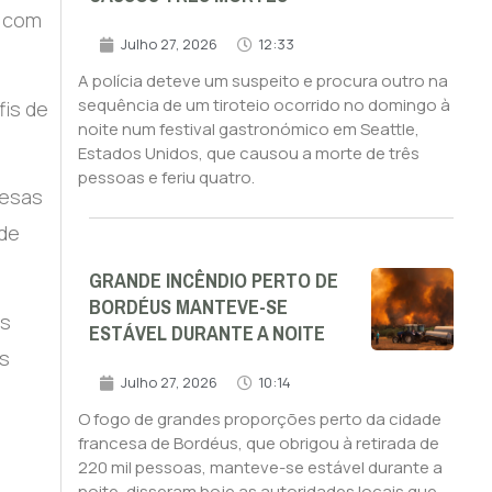
s com
Julho 27, 2026
12:33
A polícia deteve um suspeito e procura outro na
sequência de um tiroteio ocorrido no domingo à
fis de
noite num festival gastronómico em Seattle,
Estados Unidos, que causou a morte de três
pessoas e feriu quatro.
resas
 de
GRANDE INCÊNDIO PERTO DE
BORDÉUS MANTEVE-SE
es
ESTÁVEL DURANTE A NOITE
os
Julho 27, 2026
10:14
O fogo de grandes proporções perto da cidade
francesa de Bordéus, que obrigou à retirada de
220 mil pessoas, manteve-se estável durante a
noite, disseram hoje as autoridades locais que