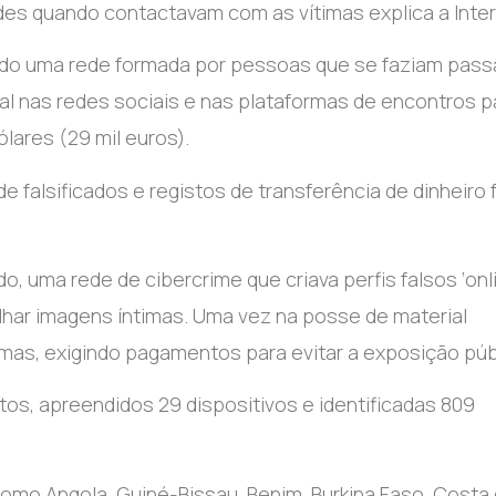
des quando contactavam com as vítimas explica a Inter
indo uma rede formada por pessoas que se faziam pass
al nas redes sociais e nas plataformas de encontros p
ólares (29 mil euros).
e falsificados e registos de transferência de dinheiro
o, uma rede de cibercrime que criava perfis falsos ‘onl
ilhar imagens íntimas. Uma vez na posse de material
as, exigindo pagamentos para evitar a exposição púb
tos, apreendidos 29 dispositivos e identificadas 809
omo Angola, Guiné-Bissau, Benim, Burkina Faso, Costa