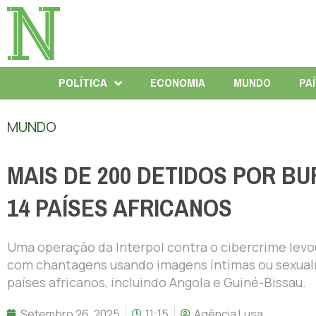
POLÍTICA
ECONOMIA
MUNDO
PA
MUNDO
MAIS DE 200 DETIDOS POR B
14 PAÍSES AFRICANOS
Uma operação da Interpol contra o cibercrime levo
com chantagens usando imagens íntimas ou sexualmen
países africanos, incluindo Angola e Guiné-Bissau.
Setembro 26, 2025
11:15
Agência Lusa