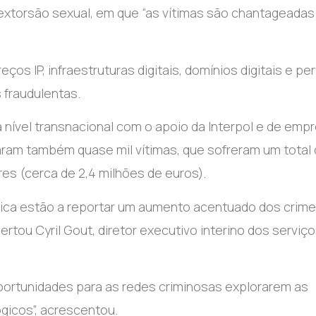
 e extorsão sexual, em que “as vítimas são chantageada
os IP, infraestruturas digitais, domínios digitais e per
 fraudulentas.
a nível transnacional com o apoio da Interpol e de emp
caram também quase mil vítimas, que sofreram um total
es (cerca de 2,4 milhões de euros).
rica estão a reportar um aumento acentuado dos crim
alertou Cyril Gout, diretor executivo interino dos serviç
portunidades para as redes criminosas explorarem as
gicos”, acrescentou.