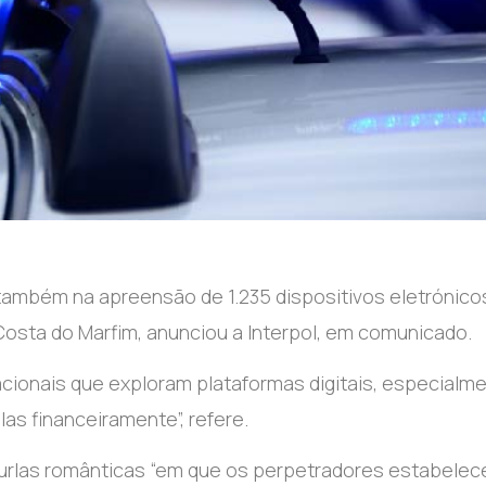
também na apreensão de 1.235 dispositivos eletrónico
osta do Marfim, anunciou a Interpol, em comunicado.
cionais que exploram plataformas digitais, especialm
las financeiramente”, refere.
urlas românticas “em que os perpetradores estabele