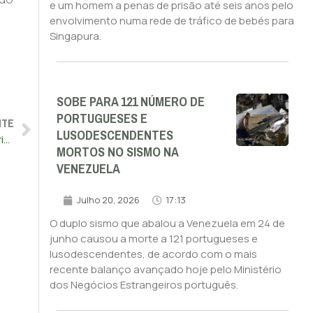
e um homem a penas de prisão até seis anos pelo
envolvimento numa rede de tráfico de bebés para
Singapura.
SOBE PARA 121 NÚMERO DE
PORTUGUESES E
NTE
LUSODESCENDENTES
China condena “ingerência nos assuntos da Venezuela” e critica EUA
MORTOS NO SISMO NA
VENEZUELA
Julho 20, 2026
17:13
O duplo sismo que abalou a Venezuela em 24 de
junho causou a morte a 121 portugueses e
lusodescendentes, de acordo com o mais
recente balanço avançado hoje pelo Ministério
dos Negócios Estrangeiros português.