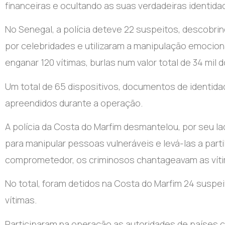
financeiras e ocultando as suas verdadeiras identida
No Senegal, a polícia deteve 22 suspeitos, descobr
por celebridades e utilizaram a manipulação emocion
enganar 120 vítimas, burlas num valor total de 34 mil d
Um total de 65 dispositivos, documentos de identidad
apreendidos durante a operação.
A polícia da Costa do Marfim desmantelou, por seu lad
para manipular pessoas vulneráveis e levá-las a part
comprometedor, os criminosos chantageavam as vítim
No total, foram detidos na Costa do Marfim 24 suspei
vítimas.
Participaram na operação as autoridades de países c