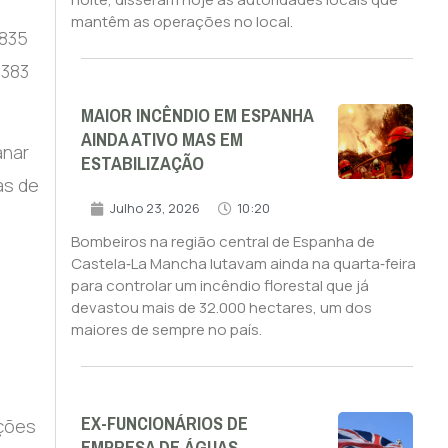
mantêm as operações no local.
 835
(383
MAIOR INCÊNDIO EM ESPANHA
AINDA ATIVO MAS EM
anar
ESTABILIZAÇÃO
as de
Julho 23, 2026
10:20
Bombeiros na região central de Espanha de
Castela‑La Mancha lutavam ainda na quarta‑feira
para controlar um incêndio florestal que já
devastou mais de 32.000 hectares, um dos
maiores de sempre no país.
EX-FUNCIONÁRIOS DE
ações