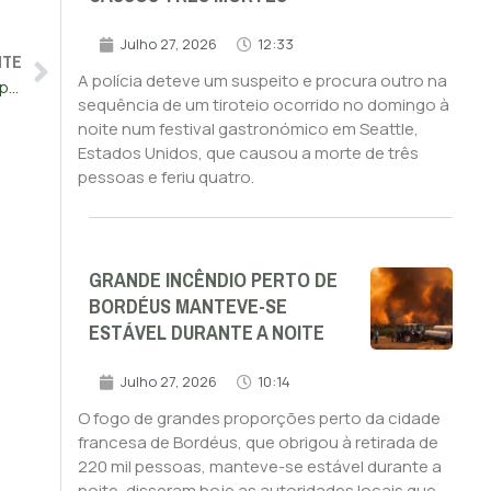
Julho 27, 2026
12:33
NTE
A polícia deteve um suspeito e procura outro na
Ucrânia acusa China de fornecer dados de satélite à Rússia para lançar ataques
sequência de um tiroteio ocorrido no domingo à
noite num festival gastronómico em Seattle,
Estados Unidos, que causou a morte de três
pessoas e feriu quatro.
GRANDE INCÊNDIO PERTO DE
BORDÉUS MANTEVE-SE
ESTÁVEL DURANTE A NOITE
Julho 27, 2026
10:14
O fogo de grandes proporções perto da cidade
francesa de Bordéus, que obrigou à retirada de
220 mil pessoas, manteve-se estável durante a
noite, disseram hoje as autoridades locais que