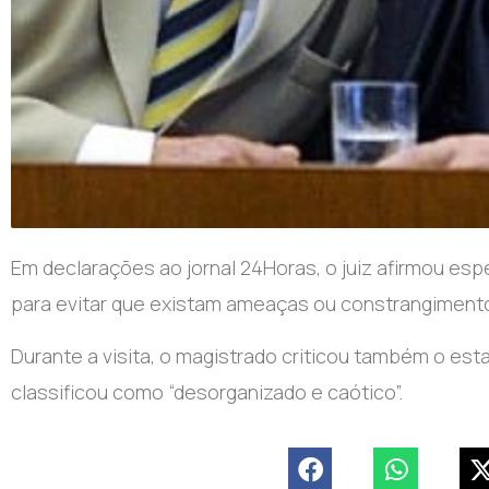
Em declarações ao jornal 24Horas, o juiz afirmou esp
para evitar que existam ameaças ou constrangimento
Durante a visita, o magistrado criticou também o est
classificou como “desorganizado e caótico”.