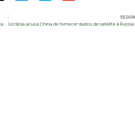
SEGUI
Supremo permite que Trump retire proteções a 300 mil migrantes venezuelanos