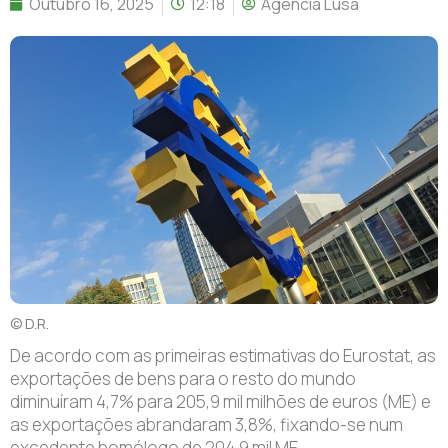
Outubro 16, 2025
12:18
Agência Lusa
© D.R.
De acordo com as primeiras estimativas do Eurostat, as
exportações de bens para o resto do mundo
diminuíram 4,7% para 205,9 mil milhões de euros (ME) e
as exportações abrandaram 3,8%, fixando-se num
excedente homólogo de 204,9 mil ME.