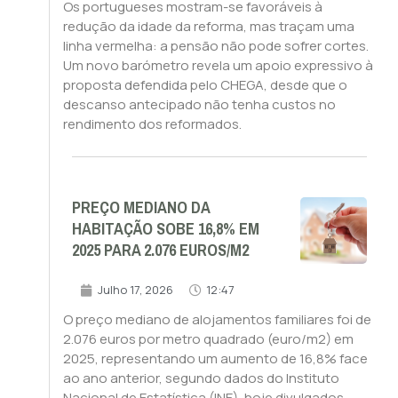
Os portugueses mostram-se favoráveis à
redução da idade da reforma, mas traçam uma
linha vermelha: a pensão não pode sofrer cortes.
Um novo barómetro revela um apoio expressivo à
proposta defendida pelo CHEGA, desde que o
descanso antecipado não tenha custos no
rendimento dos reformados.
PREÇO MEDIANO DA
HABITAÇÃO SOBE 16,8% EM
2025 PARA 2.076 EUROS/M2
Julho 17, 2026
12:47
O preço mediano de alojamentos familiares foi de
2.076 euros por metro quadrado (euro/m2) em
2025, representando um aumento de 16,8% face
ao ano anterior, segundo dados do Instituto
Nacional de Estatística (INE), hoje divulgados.