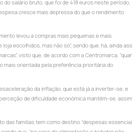
o salário bruto, que foi de 418 euros neste período,
despesa cresce mais depressa do que o rendimento
amento levou a compras mais pequenas e mais
loja escolhidos, mas não só”, sendo que, há, ainda ass
 marcas”, visto que, de acordo com a Centromarca, “qua
 mais orientada pela preferência prioritária do
aceleração da inflação, que está já a inverter-se, e
 perceção de dificuldade económica mantém-se, assi
to das famílias tem como destino “despesas essenciai
, sendo que, “no caso da alimentação e bebidas não