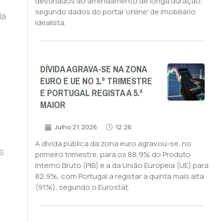
destinados ao arrendamento de longa duração,
segundo dados do portal 'online' de imobiliário
da
Idealista.
DÍVIDA AGRAVA-SE NA ZONA
EURO E UE NO 1.º TRIMESTRE
E PORTUGAL REGISTA A 5.ª
MAIOR
Julho 21, 2026
12:26
A dívida pública da zona euro agravou-se, no
s
primeiro trimestre, para os 88,9% do Produto
Interno Bruto (PIB) e a da União Europeia (UE) para
82,9%, com Portugal a registar a quinta mais alta
(91%), segundo o Eurostat.