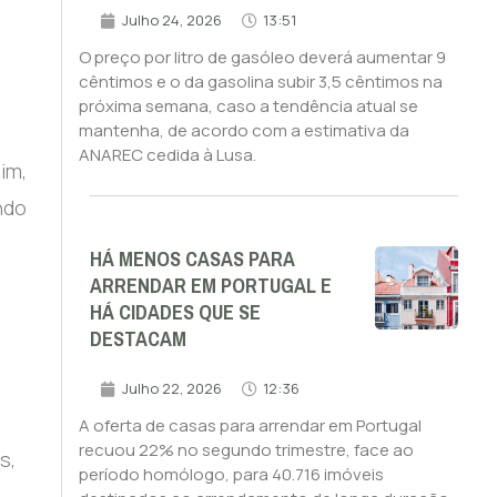
Julho 24, 2026
13:51
O preço por litro de gasóleo deverá aumentar 9
cêntimos e o da gasolina subir 3,5 cêntimos na
próxima semana, caso a tendência atual se
mantenha, de acordo com a estimativa da
ANAREC cedida à Lusa.
im,
ndo
HÁ MENOS CASAS PARA
ARRENDAR EM PORTUGAL E
HÁ CIDADES QUE SE
DESTACAM
m
Julho 22, 2026
12:36
A oferta de casas para arrendar em Portugal
recuou 22% no segundo trimestre, face ao
s,
período homólogo, para 40.716 imóveis