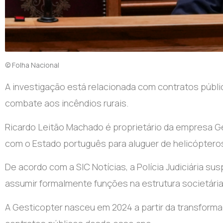
© Folha Nacional
A investigação está relacionada com contratos públ
combate aos incêndios rurais.
Ricardo Leitão Machado é proprietário da empresa Ge
com o Estado português para aluguer de helicóptero
De acordo com a SIC Notícias, a Polícia Judiciária s
assumir formalmente funções na estrutura societária
A Gesticopter nasceu em 2024 a partir da transforma