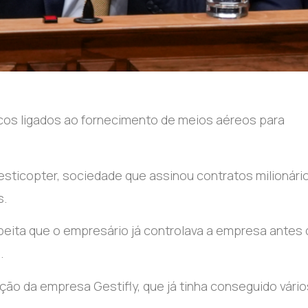
icos ligados ao fornecimento de meios aéreos para
sticopter, sociedade que assinou contratos milionári
s.
uspeita que o empresário já controlava a empresa antes
.
ção da empresa Gestifly, que já tinha conseguido vário