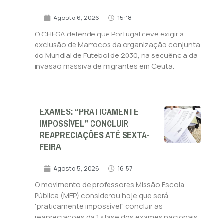
Agosto 6, 2026
15:18
O CHEGA defende que Portugal deve exigir a
exclusão de Marrocos da organização conjunta
do Mundial de Futebol de 2030, na sequência da
invasão massiva de migrantes em Ceuta.
EXAMES: “PRATICAMENTE
IMPOSSÍVEL” CONCLUIR
REAPRECIAÇÕES ATÉ SEXTA-
FEIRA
Agosto 5, 2026
16:57
O movimento de professores Missão Escola
Pública (MEP) considerou hoje que será
"praticamente impossível" concluir as
reapreciações da 1.ª fase dos exames nacionais