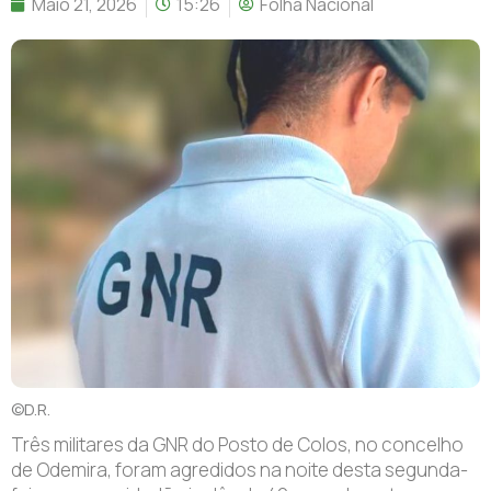
Maio 21, 2026
15:26
Folha Nacional
©D.R.
Três militares da GNR do Posto de Colos, no concelho
de Odemira, foram agredidos na noite desta segunda-