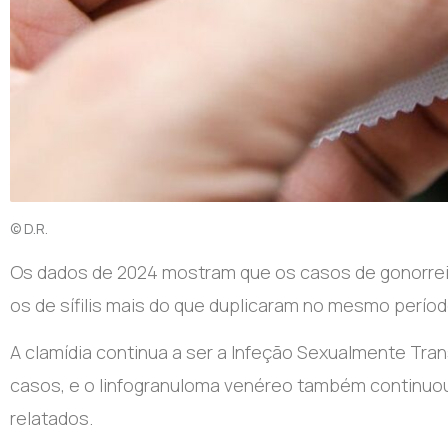
© D.R.
O
s dados de 2024 mostram que os casos de gonorrei
os de sífilis mais do que duplicaram no mesmo perío
A clamídia continua a ser a Infeção Sexualmente Tra
casos, e o linfogranuloma venéreo também continuou
relatados.