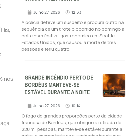
s
Julho 27, 2026
12:33
A polícia deteve um suspeito e procura outro na
sequência de um tiroteio ocorrido no domingo à
ilis,
noite num festival gastronómico em Seattle,
Estados Unidos, que causou a morte de três
pessoas e feriu quatro.
o
GRANDE INCÊNDIO PERTO DE
0% nos
BORDÉUS MANTEVE-SE
ESTÁVEL DURANTE A NOITE
Julho 27, 2026
10:14
O fogo de grandes proporções perto da cidade
faça
francesa de Bordéus, que obrigou à retirada de
220 mil pessoas, manteve-se estável durante a
noite, disseram hoje as autoridades locais que