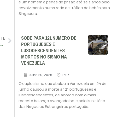
e um homem a penas de prisão até seis anos pelo
envolvimento numa rede de tráfico de bebés para
Singapura.
SOBE PARA 121 NÚMERO DE
NTE
PORTUGUESES E
Surtos de peste suína aumentam 76% em porcos na União Europeia em 2025
LUSODESCENDENTES
MORTOS NO SISMO NA
VENEZUELA
Julho 20, 2026
17:13
O duplo sismo que abalou a Venezuela em 24 de
junho causou a morte a 121 portugueses e
lusodescendentes, de acordo com o mais
recente balanço avançado hoje pelo Ministério
dos Negócios Estrangeiros português.