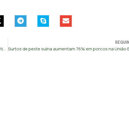
SEGUI
Escândalo abala Paris: dezenas de escolas e creches investigadas por abusos sexuais a crianças