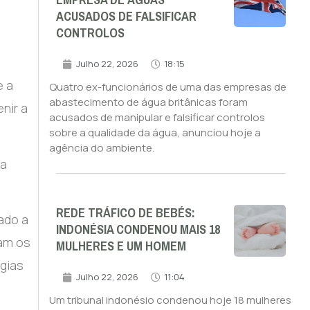
EMPRESA DE ÁGUAS
ACUSADOS DE FALSIFICAR
CONTROLOS
Julho 22, 2026
18:15
e a
Quatro ex-funcionários de uma das empresas de
abastecimento de água britânicas foram
nir a
acusados de manipular e falsificar controlos
sobre a qualidade da água, anunciou hoje a
agência do ambiente.
ia
REDE TRÁFICO DE BEBÉS:
ado a
INDONÉSIA CONDENOU MAIS 18
sam os
MULHERES E UM HOMEM
gias
Julho 22, 2026
11:04
Um tribunal indonésio condenou hoje 18 mulheres