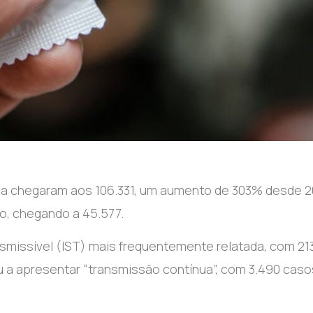
a chegaram aos 106.331, um aumento de 303% desde 2
do, chegando a 45.577.
nsmissível (IST) mais frequentemente relatada, com 21
 a apresentar “transmissão contínua”, com 3.490 caso