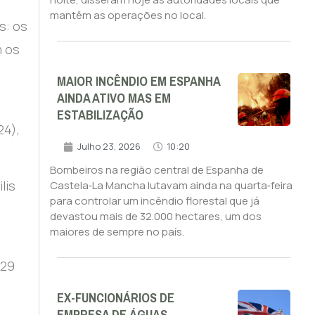
mantêm as operações no local.
s: os
m os
MAIOR INCÊNDIO EM ESPANHA
AINDA ATIVO MAS EM
ESTABILIZAÇÃO
24),
Julho 23, 2026
10:20
Bombeiros na região central de Espanha de
lis
Castela‑La Mancha lutavam ainda na quarta‑feira
para controlar um incêndio florestal que já
devastou mais de 32.000 hectares, um dos
maiores de sempre no país.
 29
EX-FUNCIONÁRIOS DE