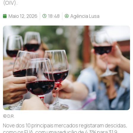
(OIV).
Maio 12, 2026
18:48
Agência Lusa
© D.R.
N
ove dos 10 principais mercados registaram descidas,
como os EUA, com uma redução de 4,3% para 31,9