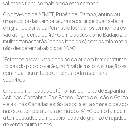
vai intensificar-se mais ainda esta semana.
O porta-voz da AEMET, Rubén del Campo, anunciou
uma subida das temperaturas a partir de quarta-feira
em grande parte da Península Ibérica: os termómetros
vão atingir cerca de 40 ºC em cidades como Badajoz, e
muitas zonas terão “noites tropicais”, com as mínimas a
não descerem abaixo dos 20 ºC.
“Estamos a viver uma onda de calor com temperaturas
típicas do pico do verão, no final de maio. A situação vai
continuar durante pelo menos toda a semana”,
sublinhou.
Cinco comunidades autónomas do norte de Espanha –
Astúrias, Cantábria, País Basco, Castela e Leão e Galiza
– e as ilhas Canárias estão já sob alerta amarelo devido
não só a temperaturas acima dos 34 ºC como também
a tempestades com possibilidade de granizo e rajadas
de vento muito fortes.