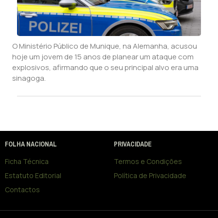
O Ministério Público de Munique, na Alemanha, acusou
hoje um jovem de 15 anos de planear um ataque com
explosivos, afirmando que o seu principal alvo era uma
sinagoga.
FOLHA NACIONAL
PRIVACIDADE
Ficha Técnica
Termos e Condições
Estatuto Editorial
Política de Privacidade
Contactos