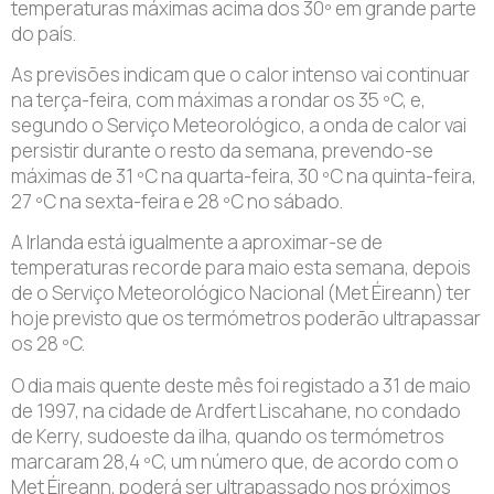
temperaturas máximas acima dos 30º em grande parte
do país.
As previsões indicam que o calor intenso vai continuar
na terça-feira, com máximas a rondar os 35 ºC, e,
segundo o Serviço Meteorológico, a onda de calor vai
persistir durante o resto da semana, prevendo-se
máximas de 31 ºC na quarta-feira, 30 ºC na quinta-feira,
27 ºC na sexta-feira e 28 ºC no sábado.
A Irlanda está igualmente a aproximar-se de
temperaturas recorde para maio esta semana, depois
de o Serviço Meteorológico Nacional (Met Éireann) ter
hoje previsto que os termómetros poderão ultrapassar
os 28 ºC.
O dia mais quente deste mês foi registado a 31 de maio
de 1997, na cidade de Ardfert Liscahane, no condado
de Kerry, sudoeste da ilha, quando os termómetros
marcaram 28,4 ºC, um número que, de acordo com o
Met Éireann, poderá ser ultrapassado nos próximos