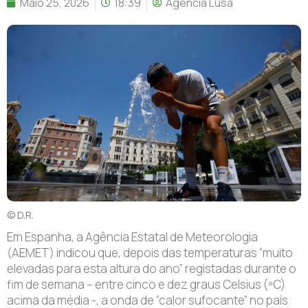
Maio 25, 2026
18:39
Agência Lusa
© D.R.
Em Espanha, a Agência Estatal de Meteorologia
(AEMET) indicou que, depois das temperaturas “muito
elevadas para esta altura do ano” registadas durante o
fim de semana – entre cinco e dez graus Celsius (ºC)
acima da média -, a onda de “calor sufocante” no país