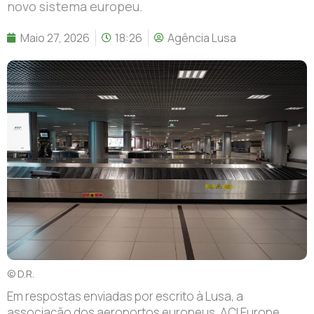
novo sistema europeu.
Maio 27, 2026
18:26
Agência Lusa
© D.R.
Em respostas enviadas por escrito à Lusa, a
associação dos aeroportos europeus, ACI Europe,