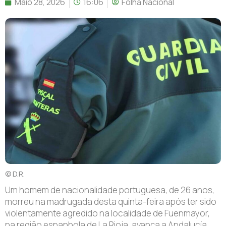
Maio 28, 2026
16:06
Folha Nacional
© D.R.
Um homem de nacionalidade portuguesa, de 26 anos,
morreu na madrugada desta quinta-feira após ter sido
violentamente agredido na localidade de Fuenmayor,
na região espanhola de La Rioja, avança a Andalucía