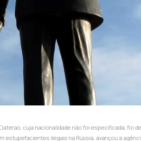
aterao, cuja nacionalidade não foi especificada, foi d
 estupefacientes ilegais na Rússia, avançou a agênci