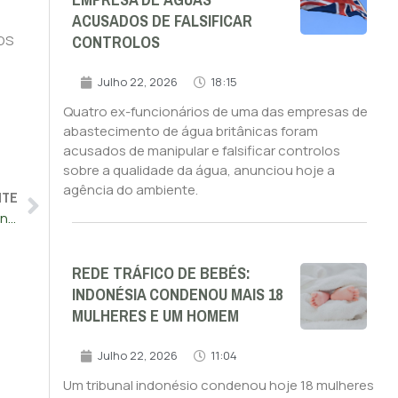
EMPRESA DE ÁGUAS
ACUSADOS DE FALSIFICAR
CONTROLOS
os
Julho 22, 2026
18:15
Quatro ex-funcionários de uma das empresas de
abastecimento de água britânicas foram
acusados de manipular e falsificar controlos
sobre a qualidade da água, anunciou hoje a
agência do ambiente.
NTE
Ministra britânica quer investigação a vítima de esfaqueamento detida
REDE TRÁFICO DE BEBÉS:
INDONÉSIA CONDENOU MAIS 18
MULHERES E UM HOMEM
Julho 22, 2026
11:04
Um tribunal indonésio condenou hoje 18 mulheres