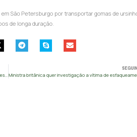
o em São Petersburgo por transportar gomas de ursinh
oos de longa duração.
SEGUI
Jovem português espancado até à morte em Espanha. Agressor acabou detido