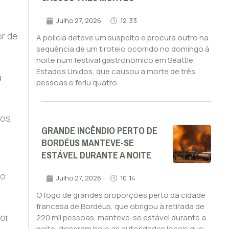
Julho 27, 2026
12:33
or de
A polícia deteve um suspeito e procura outro na
sequência de um tiroteio ocorrido no domingo à
noite num festival gastronómico em Seattle,
Estados Unidos, que causou a morte de três
a
pessoas e feriu quatro.
 os
GRANDE INCÊNDIO PERTO DE
BORDÉUS MANTEVE-SE
ESTÁVEL DURANTE A NOITE
ão
Julho 27, 2026
10:14
O fogo de grandes proporções perto da cidade
francesa de Bordéus, que obrigou à retirada de
or
220 mil pessoas, manteve-se estável durante a
noite, disseram hoje as autoridades locais que