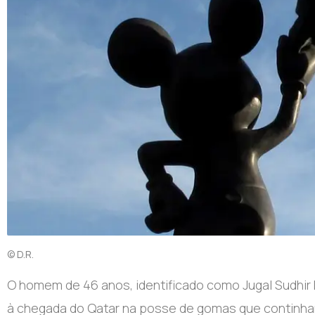
© D.R.
O
homem de 46 anos, identificado como Jugal Sudhir D
à chegada do Qatar na posse de gomas que continham