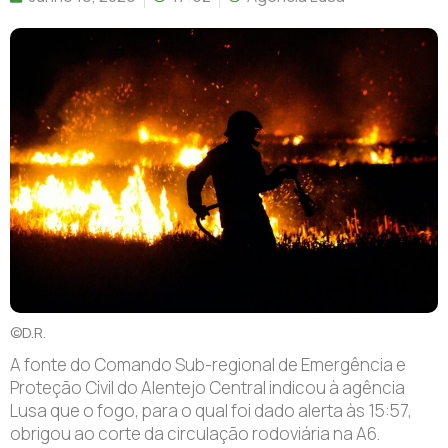
©D.R.
A
fonte do Comando Sub-regional de Emergência e
Proteção Civil do Alentejo Central indicou à agência
Lusa que o fogo, para o qual foi dado alerta às 15:57,
obrigou ao corte da circulação rodoviária na A6.