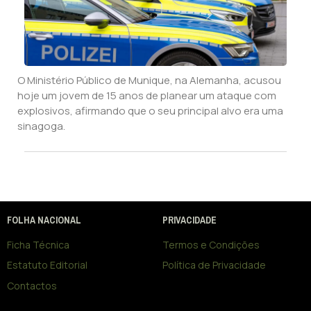
O Ministério Público de Munique, na Alemanha, acusou
hoje um jovem de 15 anos de planear um ataque com
explosivos, afirmando que o seu principal alvo era uma
sinagoga.
FOLHA NACIONAL
PRIVACIDADE
Ficha Técnica
Termos e Condições
Estatuto Editorial
Política de Privacidade
Contactos