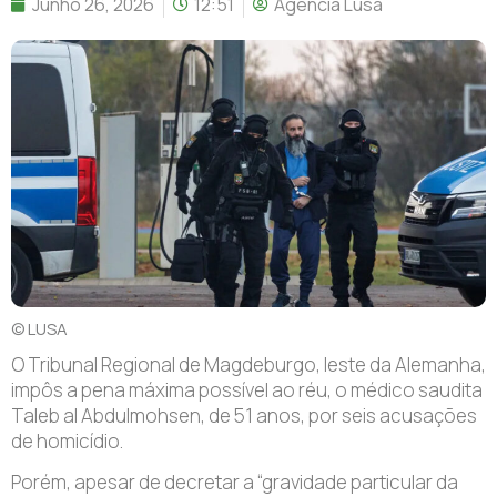
Junho 26, 2026
12:51
Agência Lusa
© LUSA
O
Tribunal Regional de Magdeburgo, leste da Alemanha,
impôs a pena máxima possível ao réu, o médico saudita
Taleb al Abdulmohsen, de 51 anos, por seis acusações
de homicídio.
Porém, apesar de decretar a “gravidade particular da