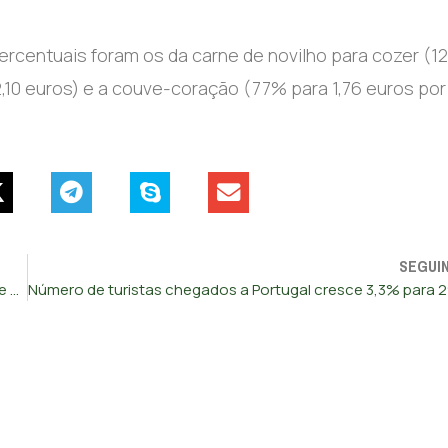
ercentuais foram os da carne de novilho para cozer (1
2,10 euros) e a couve-coração (77% para 1,76 euros por
SEGUI
FMI revê em baixa crescimento da zona euro para 0,9% este ano