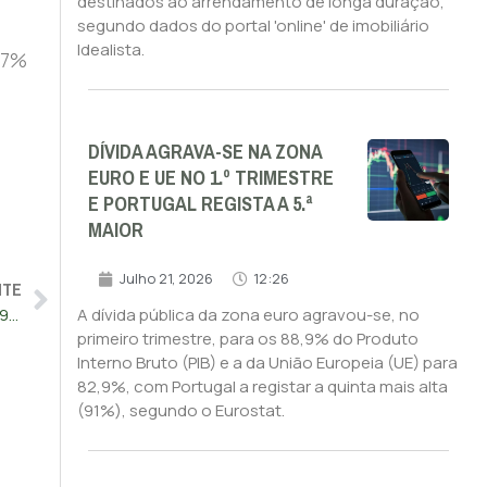
destinados ao arrendamento de longa duração,
segundo dados do portal 'online' de imobiliário
Idealista.
27%
DÍVIDA AGRAVA-SE NA ZONA
EURO E UE NO 1.º TRIMESTRE
E PORTUGAL REGISTA A 5.ª
MAIOR
Julho 21, 2026
12:26
NTE
Número de turistas chegados a Portugal cresce 3,3% para 29,9 milhões em 2025
A dívida pública da zona euro agravou-se, no
primeiro trimestre, para os 88,9% do Produto
Interno Bruto (PIB) e a da União Europeia (UE) para
82,9%, com Portugal a registar a quinta mais alta
(91%), segundo o Eurostat.