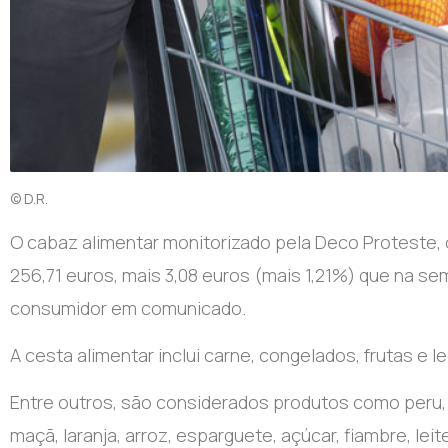
© D.R.
O cabaz alimentar monitorizado pela Deco Proteste,
256,71 euros, mais 3,08 euros (mais 1,21%) que na se
consumidor em comunicado.
A cesta alimentar inclui carne, congelados, frutas e l
Entre outros, são considerados produtos como peru, 
maçã, laranja, arroz, esparguete, açúcar, fiambre, leit