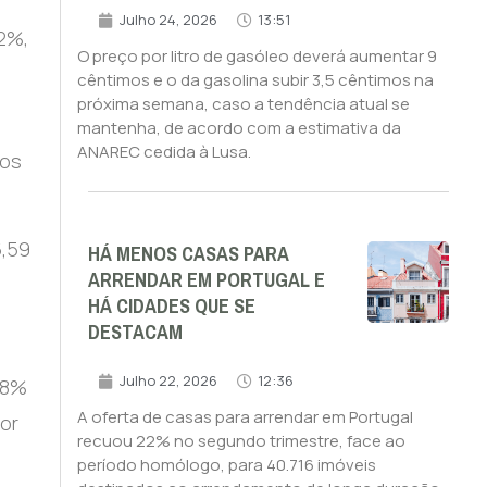
Julho 24, 2026
13:51
12%,
O preço por litro de gasóleo deverá aumentar 9
cêntimos e o da gasolina subir 3,5 cêntimos na
próxima semana, caso a tendência atual se
mantenha, de acordo com a estimativa da
ANAREC cedida à Lusa.
nos
6,59
HÁ MENOS CASAS PARA
ARRENDAR EM PORTUGAL E
HÁ CIDADES QUE SE
DESTACAM
Julho 22, 2026
12:36
28%
A oferta de casas para arrendar em Portugal
or
recuou 22% no segundo trimestre, face ao
período homólogo, para 40.716 imóveis