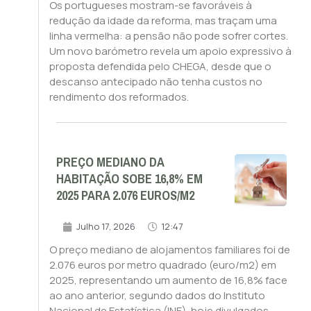
Os portugueses mostram-se favoráveis à
redução da idade da reforma, mas traçam uma
linha vermelha: a pensão não pode sofrer cortes.
Um novo barómetro revela um apoio expressivo à
proposta defendida pelo CHEGA, desde que o
descanso antecipado não tenha custos no
rendimento dos reformados.
PREÇO MEDIANO DA
HABITAÇÃO SOBE 16,8% EM
2025 PARA 2.076 EUROS/M2
Julho 17, 2026
12:47
O preço mediano de alojamentos familiares foi de
2.076 euros por metro quadrado (euro/m2) em
2025, representando um aumento de 16,8% face
ao ano anterior, segundo dados do Instituto
Nacional de Estatística (INE), hoje divulgados.