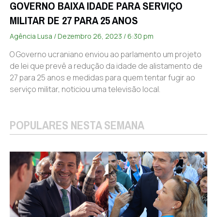
GOVERNO BAIXA IDADE PARA SERVIÇO
MILITAR DE 27 PARA 25 ANOS
Agência Lusa
Dezembro 26, 2023
6:30 pm
O Governo ucraniano enviou ao parlamento um projeto
de lei que prevê a redução da idade de alistamento de
27 para 25 anos e medidas para quem tentar fugir ao
serviço militar, noticiou uma televisão local.
POPULARES NESTA SEMANA