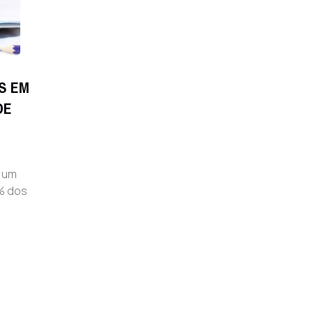
S EM
DE
o um
3% dos