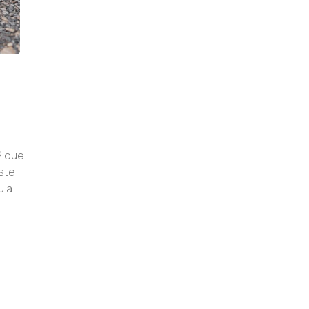
2 que
ste
u a