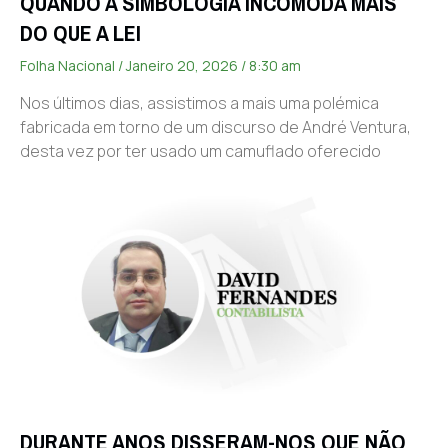
QUANDO A SIMBOLOGIA INCOMODA MAIS
DO QUE A LEI
Folha Nacional
Janeiro 20, 2026
8:30 am
Nos últimos dias, assistimos a mais uma polémica
fabricada em torno de um discurso de André Ventura,
desta vez por ter usado um camuflado oferecido
DURANTE ANOS DISSERAM-NOS QUE NÃO