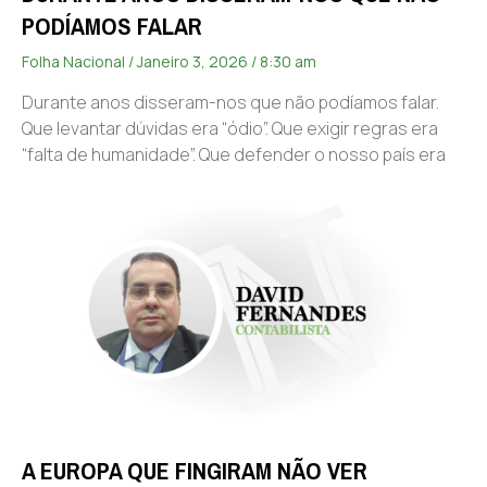
PODÍAMOS FALAR
Folha Nacional
Janeiro 3, 2026
8:30 am
Durante anos disseram-nos que não podíamos falar.
Que levantar dúvidas era “ódio”. Que exigir regras era
“falta de humanidade”. Que defender o nosso país era
A EUROPA QUE FINGIRAM NÃO VER