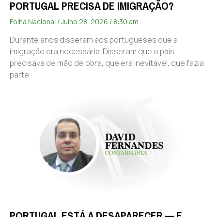
PORTUGAL PRECISA DE IMIGRAÇÃO?
Folha Nacional
Julho 28, 2026
8:30 am
Durante anos disseram aos portugueses que a
imigração era necessária. Disseram que o país
precisava de mão de obra, que era inevitável, que fazia
parte
PORTUGAL ESTÁ A DESAPARECER — E