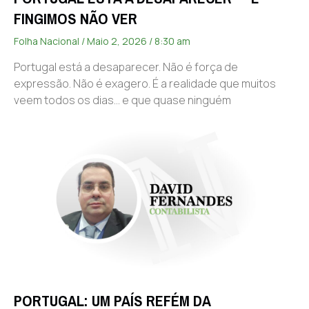
FINGIMOS NÃO VER
Folha Nacional
Maio 2, 2026
8:30 am
Portugal está a desaparecer. Não é força de
expressão. Não é exagero. É a realidade que muitos
veem todos os dias… e que quase ninguém
PORTUGAL: UM PAÍS REFÉM DA