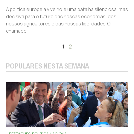
A política europeia vive hoje uma batalha silenciosa, mas
decisiva para o futuro das nossas economias, dos
nossos agricultores e das nossas liberdades. O
chamado
1
2
POPULARES NESTA SEMANA
DESTAQUES
POLÍTICA NACIONAL