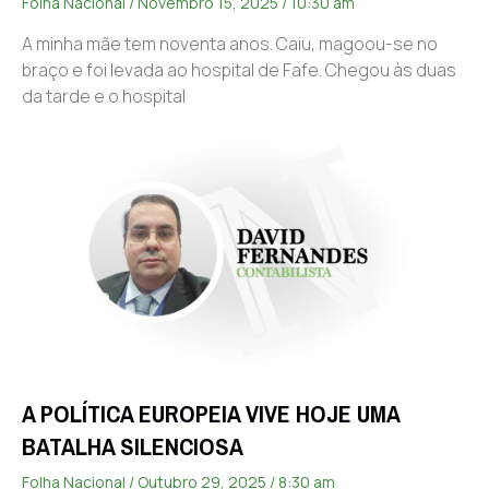
Folha Nacional
Novembro 15, 2025
10:30 am
A minha mãe tem noventa anos. Caiu, magoou-se no
braço e foi levada ao hospital de Fafe. Chegou às duas
da tarde e o hospital
A POLÍTICA EUROPEIA VIVE HOJE UMA
BATALHA SILENCIOSA
Folha Nacional
Outubro 29, 2025
8:30 am