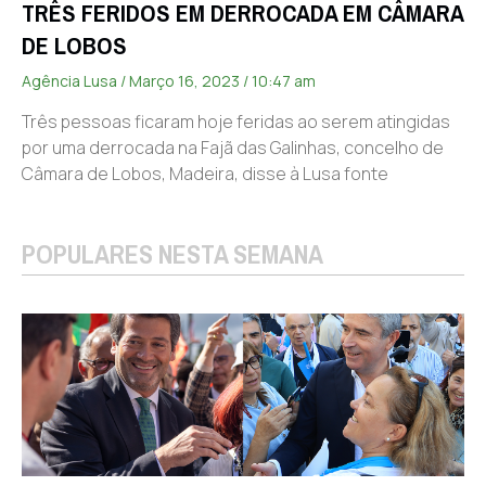
TRÊS FERIDOS EM DERROCADA EM CÂMARA
DE LOBOS
Agência Lusa
Março 16, 2023
10:47 am
Três pessoas ficaram hoje feridas ao serem atingidas
por uma derrocada na Fajã das Galinhas, concelho de
Câmara de Lobos, Madeira, disse à Lusa fonte
POPULARES NESTA SEMANA